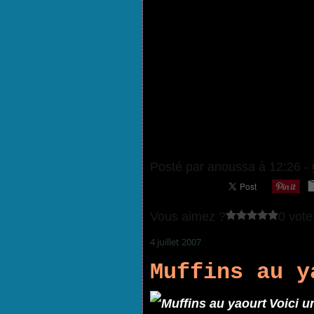
Posté par anoussa à 12:26 -
Vous aimez ?
0 vote
4 juillet 2007
Muffins au y
Voici u