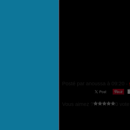
Posté par anoussa à 09:20 -
Vous aimez ?
0 vote