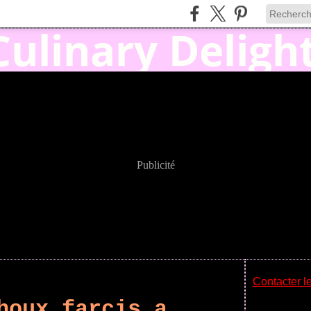
Publicité
Contacter le
houx farcis a