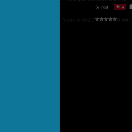
Vous aimez ?
0 vote