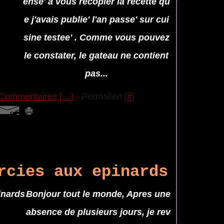
ense' a vous recopier la recette qu
e j'avais publie' l'an passe' sur cui
sine testee' . Comme vous pouvez
le constater, le gateau ne contient
pas...
Commentaires [
…
]
- Permalien [
#
]
rcies aux epinards
Bonjour tout le monde, Apres une
absence de plusieurs jours, je rev