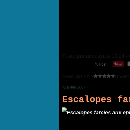
Posté par anoussa à 10:24 -
Vous aimez ?
0 vote
12 juillet 2007
Escalopes fa