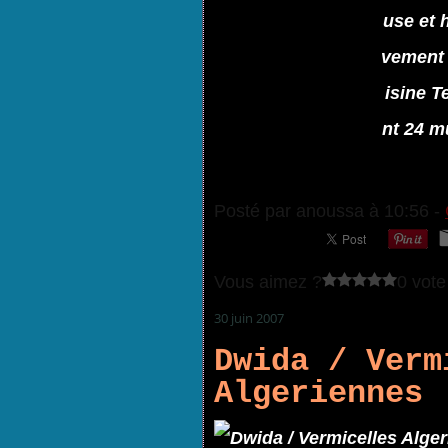
use et 
vement 
isine T
nt 24 mu
Posté par anoussa à 10:56 -
Vous aimez ?
0 vote
30 juin 2007
Dwida / Verm
Algeriennes