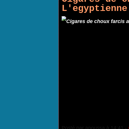
L'egyptienne
Posté par anoussa à 14:41 -