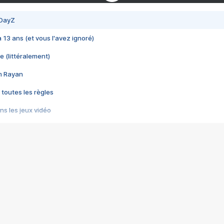
 DayZ
 a 13 ans (et vous l'avez ignoré)
e (littéralement)
im Rayan
 toutes les règles
s les jeux vidéo
us choquant de Rockstar ? - Le scandale BULLY
e plus moche de Steam
du RÊVE tourne au CAUCHEMAR
pendant 8 heures
it… à tort
umiliés par un jeu vidéo