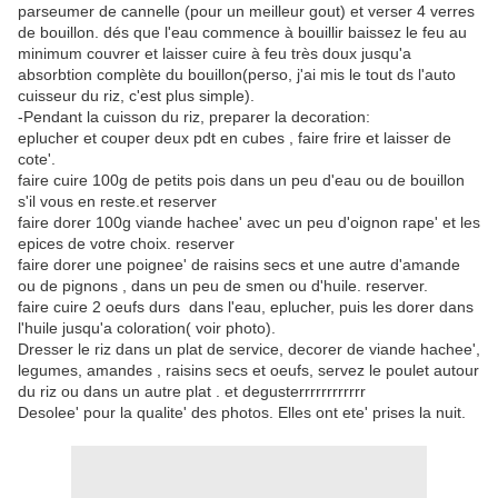
parseumer de cannelle (pour un meilleur gout) et verser 4 verres
de bouillon. dés que l'eau commence à bouillir baissez le feu au
minimum couvrer et laisser cuire à feu très doux jusqu'a
absorbtion complète du bouillon(perso, j'ai mis le tout ds l'auto
cuisseur du riz, c'est plus simple).
-Pendant la cuisson du riz, preparer la decoration:
eplucher et couper deux pdt en cubes , faire frire et laisser de
cote'.
faire cuire 100g de petits pois dans un peu d'eau ou de bouillon
s'il vous en reste.et reserver
faire dorer 100g viande hachee' avec un peu d'oignon rape' et les
epices de votre choix. reserver
faire dorer une poignee' de raisins secs et une autre d'amande
ou de pignons , dans un peu de smen ou d'huile. reserver.
faire cuire 2 oeufs durs dans l'eau, eplucher, puis les dorer dans
l'huile jusqu'a coloration( voir photo).
Dresser le riz dans un plat de service, decorer de viande hachee',
legumes, amandes , raisins secs et oeufs, servez le poulet autour
du riz ou dans un autre plat . et degusterrrrrrrrrrrr
Desolee' pour la qualite' des photos. Elles ont ete' prises la nuit.