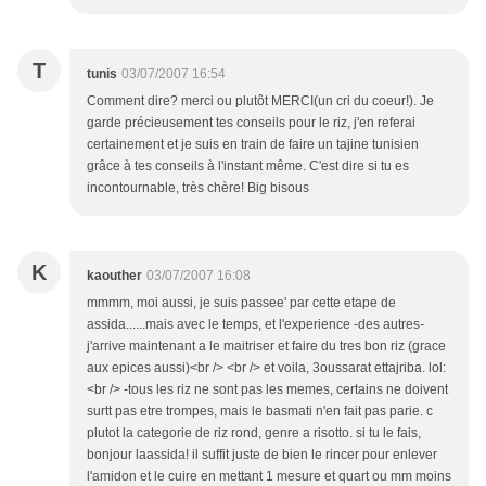
T
tunis
03/07/2007 16:54
Comment dire? merci ou plutôt MERCI(un cri du coeur!). Je
garde précieusement tes conseils pour le riz, j'en referai
certainement et je suis en train de faire un tajine tunisien
grâce à tes conseils à l'instant même. C'est dire si tu es
incontournable, très chère! Big bisous
K
kaouther
03/07/2007 16:08
mmmm, moi aussi, je suis passee' par cette etape de
assida......mais avec le temps, et l'experience -des autres-
j'arrive maintenant a le maitriser et faire du tres bon riz (grace
aux epices aussi)<br /> <br /> et voila, 3oussarat ettajriba. lol:
<br /> -tous les riz ne sont pas les memes, certains ne doivent
surtt pas etre trompes, mais le basmati n'en fait pas parie. c
plutot la categorie de riz rond, genre a risotto. si tu le fais,
bonjour laassida! il suffit juste de bien le rincer pour enlever
l'amidon et le cuire en mettant 1 mesure et quart ou mm moins