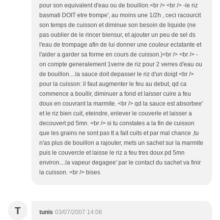
pour son equivalent d'eau ou de bouillon.<br /> <br /> -le riz
basmati DOIT etre trompe', au moins une 1/2h , ceci racourcit
son temps de cuisson et diminue son besoin de liquide (ne
pas oublier de le rincer biensur, et ajouter un peu de sel ds
l'eau de trompage afin de lui donner une couleur eclatante et
l'aider a garder sa forme en cours de cuisson.)<br /> <br /> -
on compte generalement 1verre de riz pour 2 verres d'eau ou
de bouillon....la sauce doit depasser le riz d'un doigt <br />
pour la cuisson: il faut augmenter le feu au debut, qd ca
commence a boullir, diminuer a fond et laisser cuire a feu
doux en couvrant la marmite. <br /> qd la sauce est absorbee'
et le riz bien cuit, eteindre, enlever le couverle et laisser a
decouvert pd 5mn. <br /> si tu constates a la fin de cuisson
que les grains ne sont pas tt a fait cuits et par mal chance ,tu
n'as plus de bouillon a rajouter, mets un sachet sur la marmite
puis le couvercle et laisse le riz a feu tres doux pd 5mn
environ....la vapeur degagee' par le contact du sachet va finir
la cuisson. <br /> bises
T
tunis
03/07/2007 14:06