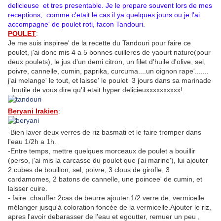
delicieuse et tres presentable. Je le prepare souvent lors de mes
receptions, comme c'etait le cas il ya quelques jours ou je l'ai
accompagne' de poulet roti, facon Tandouri.
POULET
:
Je me suis inspiree' de la recette du Tandouri pour faire ce
poulet, j'ai donc mis 4 a 5 bonnes cuilleres de yaourt nature(pour
deux poulets), le jus d'un demi citron, un filet d'huile d'olive, sel,
poivre, cannelle, cumin, paprika, curcuma....un oignon rape'.......
j'ai melange' le tout, et laisse' le poulet 3 jours dans sa marinade
. Inutile de vous dire qu'il etait hyper delicieuxxxxxxxxxx!
Beryani Irakien
:
-Bien laver deux verres de riz basmati et le faire tromper dans
l'eau 1/2h a 1h.
-Entre temps, mettre quelques morceaux de poulet a bouillir
(perso, j'ai mis la carcasse du poulet que j'ai marine'), lui ajouter
2 cubes de bouillon, sel, poivre, 3 clous de girofle, 3
cardamomes, 2 batons de cannelle, une poincee' de cumin, et
laisser cuire.
- faire chauffer 2cas de beurre ajouter 1/2 verre de, vermicelle
mélanger jusqu'à coloration foncée de la vermicelle.Ajouter le riz,
apres l'avoir debarasser de l'eau et egoutter, remuer un peu ,