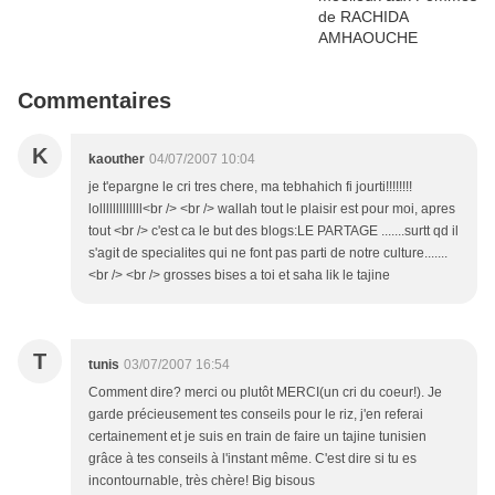
Commentaires
K
kaouther
04/07/2007 10:04
je t'epargne le cri tres chere, ma tebhahich fi jourti!!!!!!!!
lolllllllllllll<br /> <br /> wallah tout le plaisir est pour moi, apres
tout <br /> c'est ca le but des blogs:LE PARTAGE .......surtt qd il
s'agit de specialites qui ne font pas parti de notre culture.......
<br /> <br /> grosses bises a toi et saha lik le tajine
T
tunis
03/07/2007 16:54
Comment dire? merci ou plutôt MERCI(un cri du coeur!). Je
garde précieusement tes conseils pour le riz, j'en referai
certainement et je suis en train de faire un tajine tunisien
grâce à tes conseils à l'instant même. C'est dire si tu es
incontournable, très chère! Big bisous