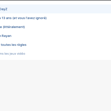
 DayZ
 a 13 ans (et vous l'avez ignoré)
e (littéralement)
im Rayan
 toutes les règles
s les jeux vidéo
us choquant de Rockstar ? - Le scandale BULLY
e plus moche de Steam
du RÊVE tourne au CAUCHEMAR
pendant 8 heures
it… à tort
umiliés par un jeu vidéo