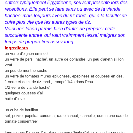
entree' typiquement Egyptienne, souvent presente lors des
receptions. Elle peut se faire sans ou avec de la viande
hachee' mais toujours avec du riz rond , qui a la faculte' de
cuire plus vite que les autres types de riz.
Voici une facon parmis bien d'autre de preparer cette
succulente entree' qui vaut vraimment l'essai malgres son
temps de preparation assez long.
Ingredients
un verre d'oignon emince'
un verre de persil hache', un autre de coriandre ,un peu d'aneth si l'on
veut.
un peu de menthe seche
un verre de tomates mures epluchees, epepinees et coupees en des.
1 verre et demi de riz rond , trompe' 1/4h dans l'eau .
1/2 verre de viande hache'
quelques gousses d'ail
huile d'olive
un cube de bouillon
sel, poivre, paprika, curcuma, ras elhanout, cannelle, cumin.une cas de
tomate consentree'.
faire revenir l'oignon, l'ail, dans un peu d'huile d'olive, qaund ca rissole,