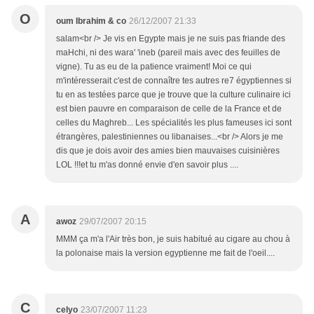
O
oum Ibrahim & co
26/12/2007 21:33
salam<br /> Je vis en Egypte mais je ne suis pas friande des
maHchi, ni des wara' 'ineb (pareil mais avec des feuilles de
vigne). Tu as eu de la patience vraiment! Moi ce qui
m'intéresserait c'est de connaître tes autres re7 égyptiennes si
tu en as testées parce que je trouve que la culture culinaire ici
est bien pauvre en comparaison de celle de la France et de
celles du Maghreb... Les spécialités les plus fameuses ici sont
étrangères, palestiniennes ou libanaises...<br /> Alors je me
dis que je dois avoir des amies bien mauvaises cuisinières
LOL !!!et tu m'as donné envie d'en savoir plus ....
A
awoz
29/07/2007 20:15
MMM ça m'a l'Air très bon, je suis habitué au cigare au chou à
la polonaise mais la version egyptienne me fait de l'oeil....
C
celyo
23/07/2007 11:23