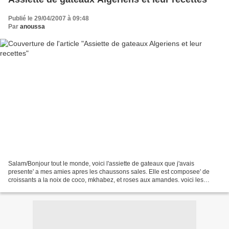
Publié le 29/04/2007 à 09:48
Par
anoussa
Salam/Bonjour tout le monde, voici l'assiette de gateaux que j'avais
presente' a mes amies apres les chaussons sales. Elle est composee' de
croissants a la noix de coco, mkhabez, et roses aux amandes. voici les
recettes sans tarder CROISSANTS A LA NOIX...