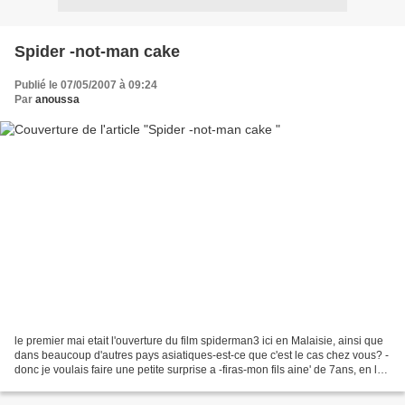
Spider -not-man cake
Publié le 07/05/2007 à 09:24
Par
anoussa
le premier mai etait l'ouverture du film spiderman3 ici en Malaisie, ainsi que
dans beaucoup d'autres pays asiatiques-est-ce que c'est le cas chez vous? -
donc je voulais faire une petite surprise a -firas-mon fils aine' de 7ans, en lui
preparant un gateau...