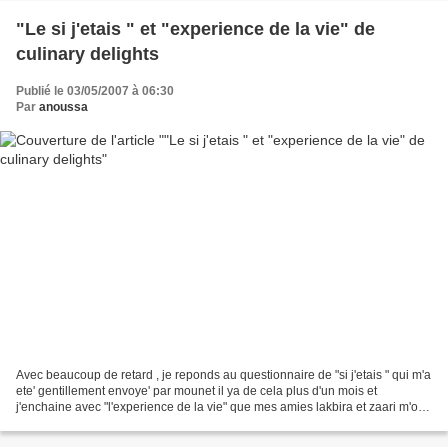
"Le si j'etais " et "experience de la vie" de
culinary delights
Publié le 03/05/2007 à 06:30
Par
anoussa
Avec beaucoup de retard , je reponds au questionnaire de "si j'etais " qui m'a
ete' gentillement envoye' par mounet il ya de cela plus d'un mois et
j'enchaine avec "l'experience de la vie" que mes amies lakbira et zaari m'ont
gentimment propose' Si J'ETAIS...