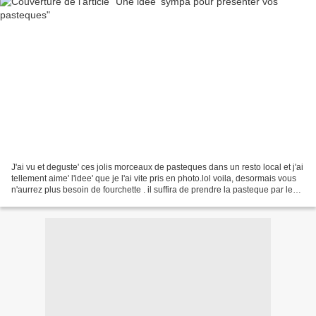
J'ai vu et deguste' ces jolis morceaux de pasteques dans un resto local et j'ai
tellement aime' l'idee' que je l'ai vite pris en photo.lol voila, desormais vous
n'aurrez plus besoin de fourchette . il suffira de prendre la pasteque par le
morceau vert...