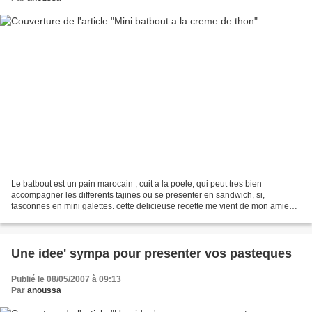
Le batbout est un pain marocain , cuit a la poele, qui peut tres bien
accompagner les differents tajines ou se presenter en sandwich, si,
fasconnes en mini galettes. cette delicieuse recette me vient de mon amie
Fatima du blog Darna . voici un copie'...
Une idee' sympa pour presenter vos pasteques
Publié le 08/05/2007 à 09:13
Par
anoussa