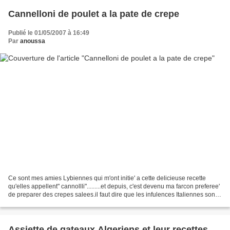
Cannelloni de poulet a la pate de crepe
Publié le 01/05/2007 à 16:49
Par
anoussa
Ce sont mes amies Lybiennes qui m'ont initie' a cette delicieuse recette
qu'elles appellent" cannollli".........et depuis, c'est devenu ma farcon preferee'
de preparer des crepes salees.il faut dire que les infulences Italiennes sont
tres presentes dans...
Assiette de gateaux Algeriens et leur recettes