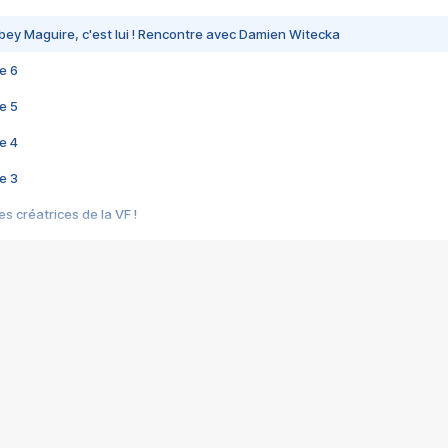
bey Maguire, c'est lui ! Rencontre avec Damien Witecka
e 6
e 5
e 4
e 3
s créatrices de la VF !
e 2
e 1
e Mektoub My Love arrive enfin ! Rencontre avec Shaïn Boumedine et Sal
i : après Toni en famille
elle réalise le bouleversant Dites lui que je l'aime
ais ! Rencontre autour de Vie privée de Rebecca Zlotowski