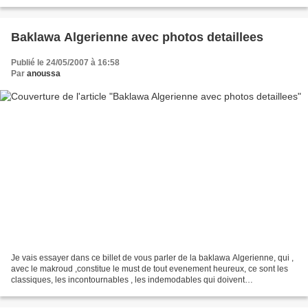
preconise une marinade de plusieures...
Baklawa Algerienne avec photos detaillees
Publié le 24/05/2007 à 16:58
Par
anoussa
Je vais essayer dans ce billet de vous parler de la baklawa Algerienne, qui ,
avec le makroud ,constitue le must de tout evenement heureux, ce sont les
classiques, les incontournables , les indemodables qui doivent
imperativement etre presents lors des...