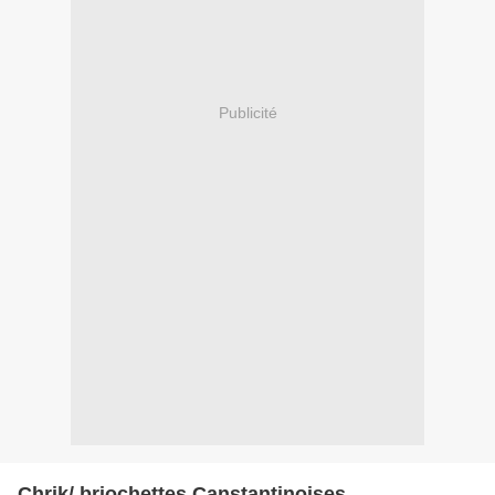
Publicité
Chrik/ briochettes Canstantinoises