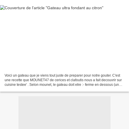
Voici un gateau que je viens tout juste de preparer pour notre gouter. C'est
une recette que MOUNET47 de cerices et clafoutis nous a fait decouvrir sur
cuisine testee' . Selon mounet, le gateau doit etre :- ferme en dessous (un
peu comme une pate á clafoutis)...