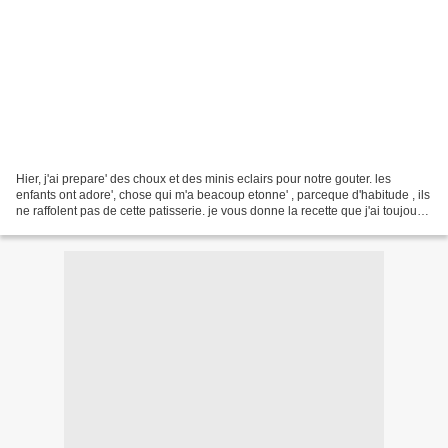
Hier, j'ai prepare' des choux et des minis eclairs pour notre gouter. les
enfants ont adore', chose qui m'a beacoup etonne' , parceque d'habitude , ils
ne raffolent pas de cette patisserie. je vous donne la recette que j'ai toujours
fait. elle me vient...