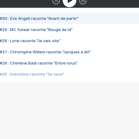
#30 : Eve Angeli raconte "Avant de partir"
#29 : MC Solaar raconte "Bouge de là"
28 : Lorie raconte "Je vais vite"
#27 : Christophe Willem raconte "Jacques a dit"
#26 : Chimène Badi raconte "Entre nous"
#25 : Indochine raconte "3e sexe"
#24 : Zaho raconte "C'est chelou"
#23 : Patrick Bruel raconte "Au café des délices"
#22 : Kyo raconte "Le chemin"
#21 : Nolwenn Leroy raconte "Cassé"
#20 : Patrick Hernandez raconte "Born to be alive"