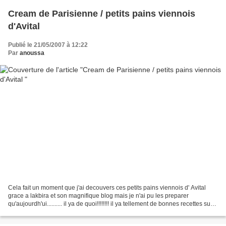
Cream de Parisienne / petits pains viennois
d'Avital
Publié le 21/05/2007 à 12:22
Par
anoussa
Cela fait un moment que j'ai decouvers ces petits pains viennois d' Avital
grace a lakbira et son magnifique blog mais je n'ai pu les preparer
qu'aujourdh'ui.......... il ya de quoi!!!!!!!! il ya tellement de bonnes recettes sur
vos differents blogs qu'il...