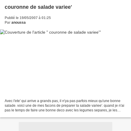
couronne de salade variee'
Publié le 19/05/2007 à 01:25
Par
anoussa
Avec l'ete' qui arrive a grands pas, il n'ya pas parfois mieux qu'une bonne
salade. voici une de mes facons de preparer la salade variee'. quand je n'ai
pas le temps de faire une bonne deco avec les legumes separes, je les
place dans un moule a couronne...