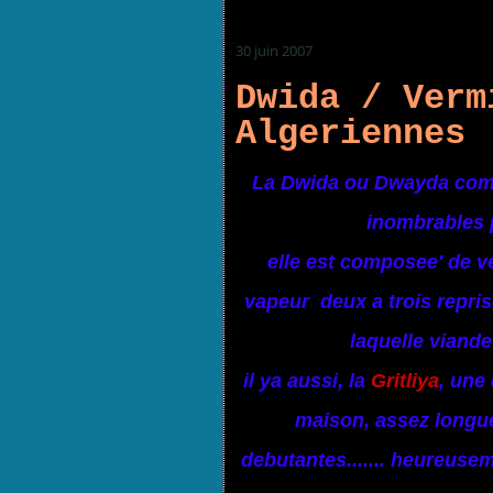
30 juin 2007
Dwida / Verm
Algeriennes
La Dwida ou Dwayda comm
inombrables p
elle est composee' de v
vapeur deux a trois repri
laquelle viande
il ya aussi, la
Gritliya
, une
maison, assez longue 
debutantes....... heureuse