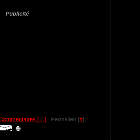
Publicité
Commentaires [
…
]
- Permalien [
#
]