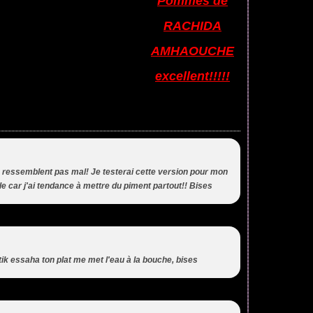
Pommes de
RACHIDA
AMHAOUCHE
excellent!!!!!
 ressemblent pas mal! Je testerai cette version pour mon
le car j'ai tendance à mettre du piment partout!! Bises
ik essaha ton plat me met l'eau à la bouche, bises