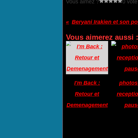
Vous aimez ?
0 vote
Vous aimerez aussi 
I'm Back :
photos
Retour et
receptio
Demenagement
paus