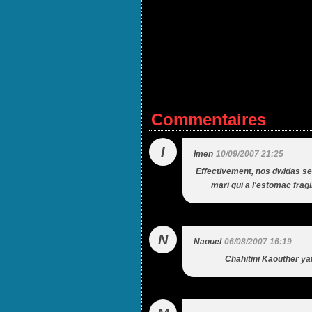
Commentaires
I
Imen
10/09/2007 21:25
Effectivement, nos dwidas se
mari qui a l'estomac fragi
N
Naouel
06/08/2007 16:19
Chahitini Kaouther yat