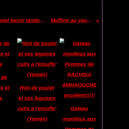
Beryani Irakien et son poulet facon tandouri
Muffins au yaourt
:
 de
n et
Roti de poulet
e
et ses legumes
cuits a l'etouffe'
Gateau
(Yemen)
moelleux aux