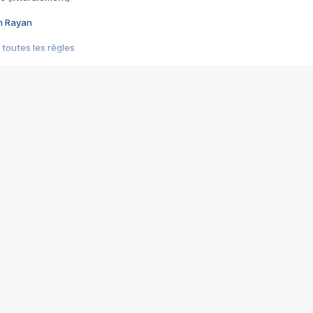
im Rayan
 toutes les règles
s les jeux vidéo
us choquant de Rockstar ? - Le scandale BULLY
e plus moche de Steam
du RÊVE tourne au CAUCHEMAR
pendant 8 heures
it… à tort
umiliés par un jeu vidéo
ire - Final Fantasy 8
ti un empire - Age of Empires
story DOFUS