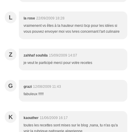
L
la rose
22/09/2009 18:28
vraimenent vs êtes à la hauteur merci bcp pour les idées si
vous pouvez envoyer moi vos lvres concernant l'art culinaire
Z
zahhaf souhila
15/09/2009 14:07
je veut le participé merci pour votre recetes
G
grazi
12/08/2009 11:43
fabuleux !!!!!!
K
kaouther
11/06/2009 16:17
toutes les recettes sont mises sur le blog ,nana, tu n'as qu'a
voir la rubrique patisserie algerienne