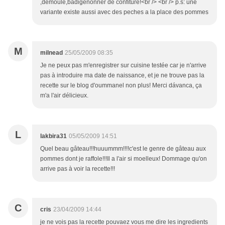
,demoulé,badigenonner de confiture!<br /> <br /> p.s: une
variante existe aussi avec des peches a la place des pommes
M
milnead
25/05/2009 08:35
Je ne peux pas m'enregistrer sur cuisine testée car je n'arrive
pas à introduire ma date de naissance, et je ne trouve pas la
recette sur le blog d'oummanel non plus! Merci dávanca, ça
m'a l'air délicieux.
L
lakbira31
05/05/2009 14:51
Quel beau gâteau!!!huuummm!!!!c'est le genre de gâteau aux
pommes dont je raffole!!!Il a l'air si moelleux! Dommage qu'on
arrive pas à voir la recette!!!
C
cris
23/04/2009 14:44
je ne vois pas la recette pouvaez vous me dire les ingredients