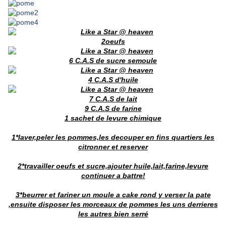
2oeufs
6 C.A.S de sucre semoule
4 C.A.S d'huile
7 C.A.S de lait
9 C.A.S de farine
1 sachet de lev
ure chimique
1*laver,peler les pommes,les decouper en fins quartiers les
citronner et reserver
2*travailler oeufs et sucre,ajouter huile,lait,farine,levure
continuer a battre!
3*beurrer et fariner un moule a cake rond y verser la pate
,ensuite disposer les morceaux de pommes les uns derrieres
les autres bien serré