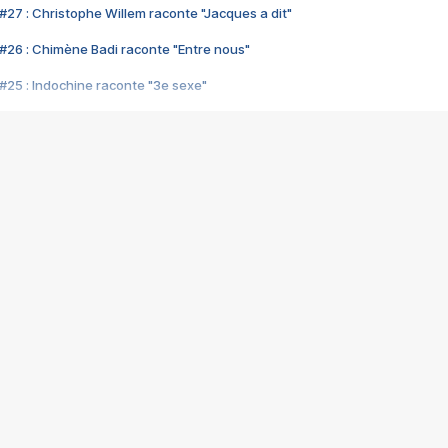
#27 : Christophe Willem raconte "Jacques a dit"
#26 : Chimène Badi raconte "Entre nous"
#25 : Indochine raconte "3e sexe"
#24 : Zaho raconte "C'est chelou"
#23 : Patrick Bruel raconte "Au café des délices"
#22 : Kyo raconte "Le chemin"
#21 : Nolwenn Leroy raconte "Cassé"
#20 : Patrick Hernandez raconte "Born to be alive"
#19 : Lorie raconte "Près de moi"
#18 : Michael Jones raconte "A nos actes manqués" (avec Jean-Jacque
#17 : Khaled raconte "Aïcha"
#16 : Corneille raconte "Parce qu'on vient de loin"
#15 : Indochine raconte "L'aventurier"