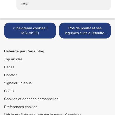
merci
< Ice-cream cookies (
Roti de poulet et ses
MALAISIE)
legumes cuits a l'etouffe'
(Yemen) >
Hébergé par Canalblog
Top articles
Pages
Contact
Signaler un abus
C.G.U.
Cookies et données personnelles
Préférences cookies
Voir le profil de anoussa sur le portail Canalblog