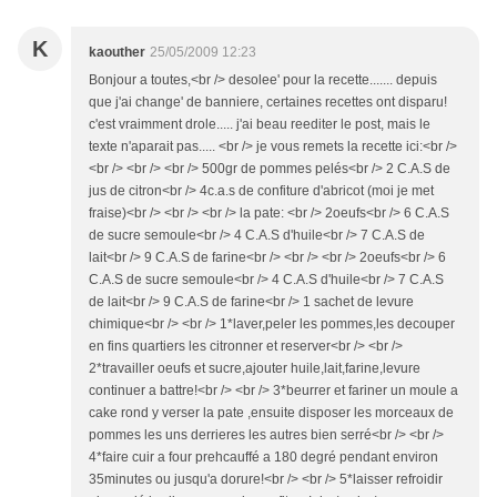
K
kaouther
25/05/2009 12:23
Bonjour a toutes,<br /> desolee' pour la recette....... depuis
que j'ai change' de banniere, certaines recettes ont disparu!
c'est vraimment drole..... j'ai beau reediter le post, mais le
texte n'aparait pas..... <br /> je vous remets la recette ici:<br />
<br /> <br /> <br /> 500gr de pommes pelés<br /> 2 C.A.S de
jus de citron<br /> 4c.a.s de confiture d'abricot (moi je met
fraise)<br /> <br /> <br /> la pate: <br /> 2oeufs<br /> 6 C.A.S
de sucre semoule<br /> 4 C.A.S d'huile<br /> 7 C.A.S de
lait<br /> 9 C.A.S de farine<br /> <br /> <br /> 2oeufs<br /> 6
C.A.S de sucre semoule<br /> 4 C.A.S d'huile<br /> 7 C.A.S
de lait<br /> 9 C.A.S de farine<br /> 1 sachet de levure
chimique<br /> <br /> 1*laver,peler les pommes,les decouper
en fins quartiers les citronner et reserver<br /> <br />
2*travailler oeufs et sucre,ajouter huile,lait,farine,levure
continuer a battre!<br /> <br /> 3*beurrer et fariner un moule a
cake rond y verser la pate ,ensuite disposer les morceaux de
pommes les uns derrieres les autres bien serré<br /> <br />
4*faire cuir a four prehcauffé a 180 degré pendant environ
35minutes ou jusqu'a dorure!<br /> <br /> 5*laisser refroidir