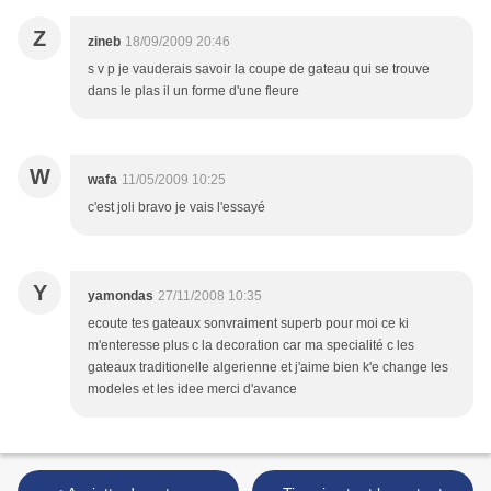
Z
zineb
18/09/2009 20:46
s v p je vauderais savoir la coupe de gateau qui se trouve
dans le plas il un forme d'une fleure
W
wafa
11/05/2009 10:25
c'est joli bravo je vais l'essayé
Y
yamondas
27/11/2008 10:35
ecoute tes gateaux sonvraiment superb pour moi ce ki
m'enteresse plus c la decoration car ma specialité c les
gateaux traditionelle algerienne et j'aime bien k'e change les
modeles et les idee merci d'avance