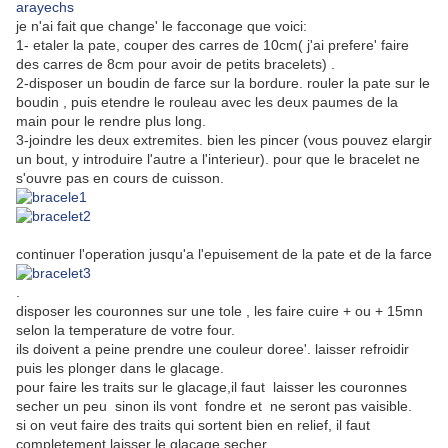
arayechs
je n'ai fait que change' le facconage que voici:
1- etaler la pate, couper des carres de 10cm( j'ai prefere' faire
des carres de 8cm pour avoir de petits bracelets) .
2-disposer un boudin de farce sur la bordure. rouler la pate sur le
boudin , puis etendre le rouleau avec les deux paumes de la
main pour le rendre plus long.
3-joindre les deux extremites. bien les pincer (vous pouvez elargir
un bout, y introduire l'autre a l'interieur). pour que le bracelet ne
s'ouvre pas en cours de cuisson.
continuer l'operation jusqu'a l'epuisement de la pate et de la farce
.
disposer les couronnes sur une tole , les faire cuire + ou + 15mn
selon la temperature de votre four.
ils doivent a peine prendre une couleur doree'. laisser refroidir
puis les plonger dans le glacage.
pour faire les traits sur le glacage,il faut laisser les couronnes
secher un peu sinon ils vont fondre et ne seront pas vaisible.
si on veut faire des traits qui sortent bien en relief, il faut
completement laisser le glacage secher.