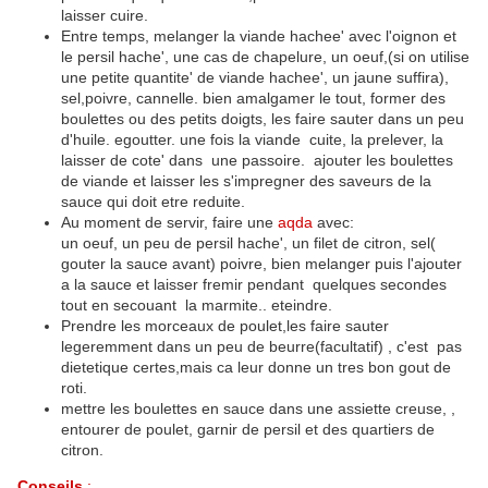
laisser cuire.
Entre temps, melanger la viande hachee' avec l'oignon et
le persil hache', une cas de chapelure, un oeuf,(si on utilise
une petite quantite' de viande hachee', un jaune suffira),
sel,poivre, cannelle. bien amalgamer le tout, former des
boulettes ou des petits doigts, les faire sauter dans un peu
d'huile. egoutter. une fois la viande cuite, la prelever, la
laisser de cote' dans une passoire. ajouter les boulettes
de viande et laisser les s'impregner des saveurs de la
sauce qui doit etre reduite.
Au moment de servir, faire une
aqda
avec:
un oeuf, un peu de persil hache', un filet de citron, sel(
gouter la sauce avant) poivre, bien melanger puis l'ajouter
a la sauce et laisser fremir pendant quelques secondes
tout en secouant la marmite.. eteindre.
Prendre les morceaux de poulet,les faire sauter
legeremment dans un peu de beurre(facultatif) , c'est pas
dietetique certes,mais ca leur donne un tres bon gout de
roti.
mettre les boulettes en sauce dans une assiette creuse, ,
entourer de poulet, garnir de persil et des quartiers de
citron.
Conseils
: