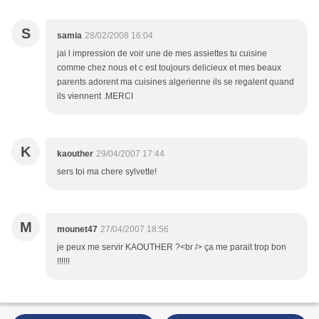
S
samia
28/02/2008 16:04
jai l impression de voir une de mes assiettes tu cuisine
comme chez nous et c est toujours delicieux et mes beaux
parents adorent ma cuisines algerienne ils se regalent quand
ils viennent .MERCI
K
kaouther
29/04/2007 17:44
sers toi ma chere sylvette!
M
mounet47
27/04/2007 18:56
je peux me servir KAOUTHER ?<br /> ça me parait trop bon
!!!!!!