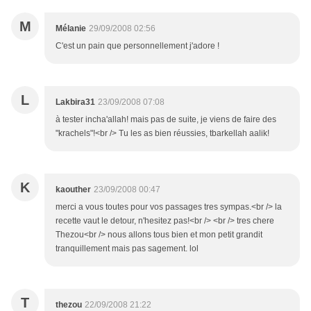
M
Mélanie
29/09/2008 02:56
C'est un pain que personnellement j'adore !
L
Lakbira31
23/09/2008 07:08
à tester incha'allah! mais pas de suite, je viens de faire des
"krachels"!<br /> Tu les as bien réussies, tbarkellah aalik!
K
kaouther
23/09/2008 00:47
merci a vous toutes pour vos passages tres sympas.<br /> la
recette vaut le detour, n'hesitez pas!<br /> <br /> tres chere
Thezou<br /> nous allons tous bien et mon petit grandit
tranquillement mais pas sagement. lol
T
thezou
22/09/2008 21:22