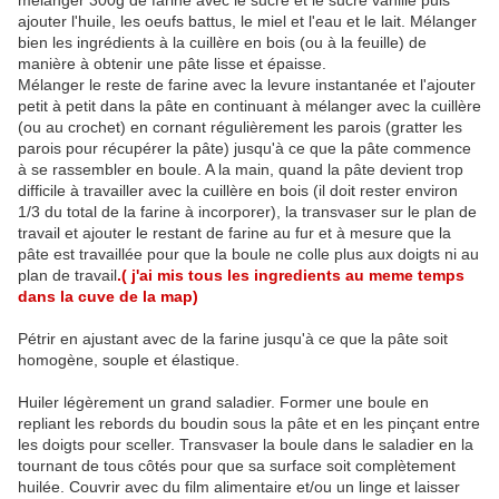
mélanger 300g de farine avec le sucre et le sucre vanillé puis
ajouter l'huile, les oeufs battus, le miel et l'eau et le lait. Mélanger
bien les ingrédients à la cuillère en bois (ou à la feuille) de
manière à obtenir une pâte lisse et épaisse.
Mélanger le reste de farine avec la levure instantanée et l'ajouter
petit à petit dans la pâte en continuant à mélanger avec la cuillère
(ou au crochet) en cornant régulièrement les parois (gratter les
parois pour récupérer la pâte) jusqu'à ce que la pâte commence
à se rassembler en boule. A la main, quand la pâte devient trop
difficile à travailler avec la cuillère en bois (il doit rester environ
1/3 du total de la farine à incorporer), la transvaser sur le plan de
travail et ajouter le restant de farine au fur et à mesure que la
pâte est travaillée pour que la boule ne colle plus aux doigts ni au
plan de travail
.( j'ai mis tous les ingredients au meme temps
dans la cuve de la map)
Pétrir en ajustant avec de la farine jusqu'à ce que la pâte soit
homogène, souple et élastique.
Huiler légèrement un grand saladier. Former une boule en
repliant les rebords du boudin sous la pâte et en les pinçant entre
les doigts pour sceller. Transvaser la boule dans le saladier en la
tournant de tous côtés pour que sa surface soit complètement
huilée. Couvrir avec du film alimentaire et/ou un linge et laisser