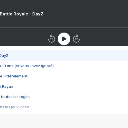
 Battle Royale - DayZ
 DayZ
 a 13 ans (et vous l'avez ignoré)
e (littéralement)
im Rayan
 toutes les règles
s les jeux vidéo
us choquant de Rockstar ? - Le scandale BULLY
e plus moche de Steam