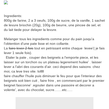
Ingredients:
800g de farine, 2 a 3 oeufs, 100g de sucre, de la vanille, 1 sachet
de levure briochin (20g), 100g de beurre, une pincee de sel, et
du lait tiede pour delayer la levure.
Melanger tous les ingredients comme pour du pain jusqu'a
l'obtention d'une pate lisse et non collante.
La
faire lever 2 fois
tout en petrissant entre chaque levee'( je fais
lever 1 seule fois).
Etaler la pate , couper des beignets a l'emporte piece, et les
laisser sur un torchon ou un plateau legerement huilee' . laisser
lever a l'abri des courants d'air. ceci depend des saisons. chez
moi, ca leve tres vite. lolllll
faire chauffer l'huile puis diminuer le feu pour que l'interieur des
beignets soit bien cuit , faire frire , en commencant par le premier
beignet fasconne' .egouter dans une passoire et decorer a
volente', avec du chocolat, sucre........etc......