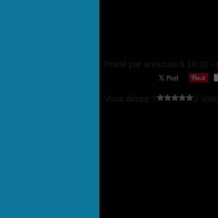
Posté par anoussa à 19:31 -
Vous aimez ?
0 vote