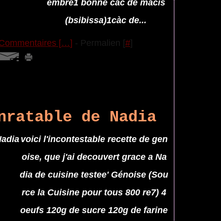
embre1 bonne càc de macis
(bsibissa)1càc de...
Commentaires [
…
]
- Permalien [
#
]
nratable de Nadia
voici l'incontestable recette de gen
oise, que j'ai decouvert grace a Na
dia de cuisine testee' Génoise (Sou
rce la Cuisine pour tous 800 re7) 4
oeufs 120g de sucre 120g de farine