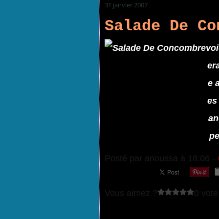
31 janvier 2007
Salade De Co
voi
era
e 
es
an
pe
Posté par anoussa à 18:06 -
Vous aimez ?
0 vote