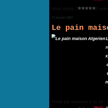
Vous aimez ?
0 vote
31 janvier 2007
Le pain mais
L
r
x
m
Posté par anoussa à 11:34 -