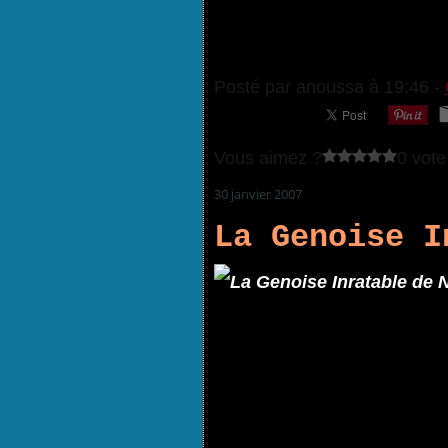
Posté par anoussa à 19:46 -
Vous aimez ?
0 vote
30 janvier 2007
La Genoise I