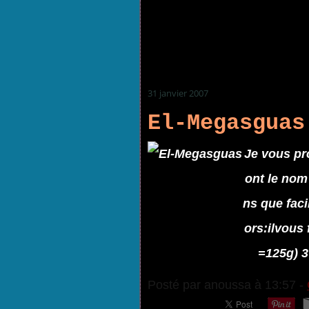
31 janvier 2007
El-Megasguas
Je vous pr
ont le nom
ns que faci
ors:ilvous 
=125g) 3 
Posté par anoussa à 13:57 -