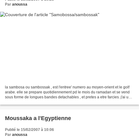
Par
anoussa
la sambosa ou sambossak , est l'entree' numero au moyen-orient et le golf
arabe. elle se prepare quotidiennement pd le mois du ramadan et se vend
sous forme de longues bandes detachables , et pretes a etre farcies. j'ai une
amie qui a l'habitude d'en...
Moussaka a l'Egyptienne
Publié le 15/02/2007 à 10:06
Par
anoussa