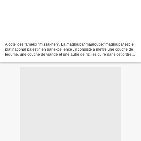
A cote' des fameux "missakhen", La maqlouba/ maaloube'/ maglouba/ est le
plat national palestinien par excellence . il consiste a mettre une couche de
legume, une couche de viande et une autre de riz, les cuire dans cet ordre et
les renverser dans un...