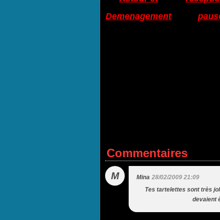
Demenagement
paus
Commentaires
M
Mina
28/02/2009 21:09
Tes tartelettes sont très jo
devaient ê