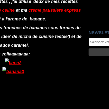
tes , j'ai utilise' deux de mes recettes
e celine
et ma
creme patissiere express
 a l'arome de banane.
 des tranches de bananes sous formes de
NEWSLE
idee' de micha de cuisine testee') et de
auce caramel.
t voilaaaaaaaa: