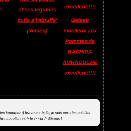
e
et ses legumes
cuits a l'etouffe'
Gateau
(Yemen)
moelleux aux
Pommes de
RACHIDA
AMHAOUCHE
excellent!!!!!
lies kaouther :) bravo ma belle, je suis certaine qu'elles
tre sucullentes !<br /> <br /> Bisous !