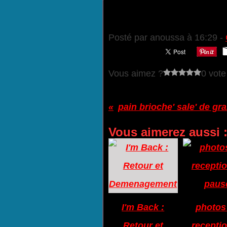
Posté par anoussa à 16:29 -
Vous aimez ?
0 vote
pain brioche' sale' de g
Vous aimerez aussi 
I'm Back :
photos
Retour et
receptio