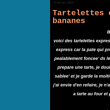
15 février 2009
Tartelettes 
bananes
B
voici des tartelettes expre
express car la pate qui pr
pealablement foncee' ds le
prepare une tarte, je dou
sablee' et je garde la moit
j'ai envie d'en refaire, je n
a tarte au four et