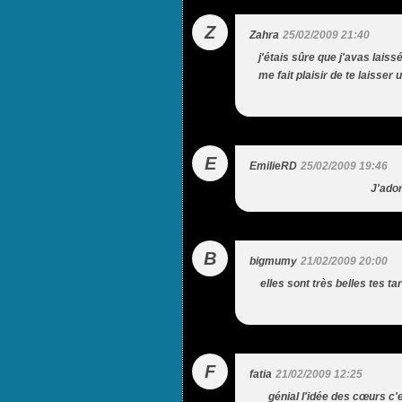
Z
Zahra
25/02/2009 21:40
j'étais sûre que j'avas lais
me fait plaisir de te laisser
E
EmilieRD
25/02/2009 19:46
J'ado
B
bigmumy
21/02/2009 20:00
elles sont très belles tes ta
F
fatia
21/02/2009 12:25
génial l'idée des cœurs c'e