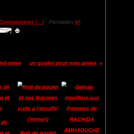
Commentaires [
…
]
- Permalien [
#
]
rand-mere
un gouter pour mes amies
:
 de
n et
Roti de poulet