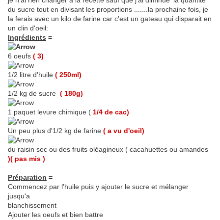
je n'ai rien changer a la recette sauf que j'ai diminue' la quantite'
du sucre tout en divisant les proportions .......la prochaine fois, je
la ferais avec un kilo de farine car c'est un gateau qui disparait en
un clin d'oeil:
Ingrédients
=
6 oeufs
( 3)
1/2 litre d'huile
( 250ml)
1/2 kg de sucre
( 180g)
1 paquet levure chimique (
1/4 de cac)
Un peu plus d'1/2 kg de farine
( a vu d'oeil)
du raisin sec ou des fruits oléagineux ( cacahuettes ou amandes
)( pas mis )
Préparation
=
Commencez par l'huile puis y ajouter le sucre et mélanger
jusqu'a
blanchissement
Ajouter les oeufs et bien battre