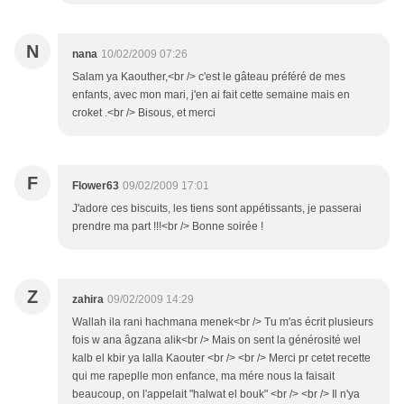
N
nana
10/02/2009 07:26
Salam ya Kaouther,<br /> c'est le gâteau préféré de mes
enfants, avec mon mari, j'en ai fait cette semaine mais en
croket .<br /> Bisous, et merci
F
Flower63
09/02/2009 17:01
J'adore ces biscuits, les tiens sont appétissants, je passerai
prendre ma part !!!<br /> Bonne soirée !
Z
zahira
09/02/2009 14:29
Wallah ila rani hachmana menek<br /> Tu m'as écrit plusieurs
fois w ana âgzana alik<br /> Mais on sent la générosité wel
kalb el kbir ya lalla Kaouter <br /> <br /> Merci pr cetet recette
qui me rapeplle mon enfance, ma mére nous la faisait
beaucoup, on l'appelait "halwat el bouk" <br /> <br /> Il n'ya