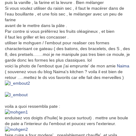
puis la vanille , la farine et la levure . Bien mélanger
Si vous voulez utiliser du raisin sec , il faut le macérer dans de
l'eau bouillante , et une fois sec , le mélanger avec un peu de
farine
avant de le mettre dans la pâte .
Par contre si vous préférrez les fruits oléagineux , et bien
il faut les griller et les concasser .
utiliser le mohguen / l'embout pour realiser ces formes
characterisant ce gateau ( des batons, des bracelets, des S , des
8, des pretsels........moi je ne manipule pas tres bien ce moule, je
garde donc les formes les plus classiques. lol
voici la photo de l'embout que j'ai emprunte' de mon amie
Naima
( souvenez vous du blog Naima's kitchen ? voila il est bien de
retour .....mettez le ds vos favorits car elle fait des merveilles )
voila a quoi ressembla pate :
enduisez vos doigts d'huile( le pouce surtout) . mettre une boule
de pate a l'interieur du l'embout et poucez vers l'exterieur.
faire cuire a four modere' , prealablement chauffe'. et voila