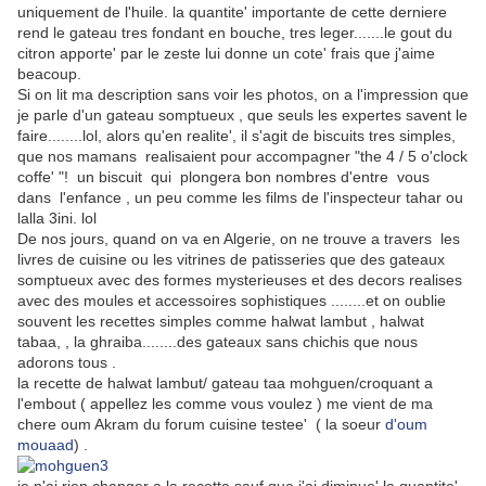
uniquement de l'huile. la quantite' importante de cette derniere
rend le gateau tres fondant en bouche, tres leger.......le gout du
citron apporte' par le zeste lui donne un cote' frais que j'aime
beacoup.
Si on lit ma description sans voir les photos, on a l'impression que
je parle d'un gateau somptueux , que seuls les expertes savent le
faire........lol, alors qu'en realite', il s'agit de biscuits tres simples,
que nos mamans realisaient pour accompagner "the 4 / 5 o'clock
coffe' "! un biscuit qui plongera bon nombres d'entre vous
dans l'enfance , un peu comme les films de l'inspecteur tahar ou
lalla 3ini. lol
De nos jours, quand on va en Algerie, on ne trouve a travers les
livres de cuisine ou les vitrines de patisseries que des gateaux
somptueux avec des formes mysterieuses et des decors realises
avec des moules et accessoires sophistiques ........et on oublie
souvent les recettes simples comme halwat lambut , halwat
tabaa, , la ghraiba........des gateaux sans chichis que nous
adorons tous .
la recette de halwat lambut/ gateau taa mohguen/croquant a
l'embout ( appellez les comme vous voulez ) me vient de ma
chere oum Akram du forum cuisine testee' ( la soeur
d'oum
mouaad
) .