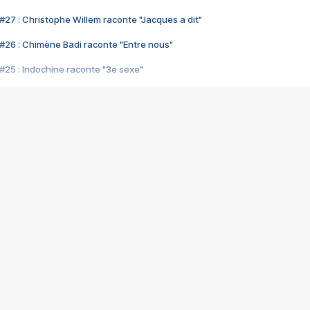
#27 : Christophe Willem raconte "Jacques a dit"
#26 : Chimène Badi raconte "Entre nous"
#25 : Indochine raconte "3e sexe"
#24 : Zaho raconte "C'est chelou"
#23 : Patrick Bruel raconte "Au café des délices"
#22 : Kyo raconte "Le chemin"
#21 : Nolwenn Leroy raconte "Cassé"
#20 : Patrick Hernandez raconte "Born to be alive"
#19 : Lorie raconte "Près de moi"
#18 : Michael Jones raconte "A nos actes manqués" (avec Jean-Jacque
#17 : Khaled raconte "Aïcha"
#16 : Corneille raconte "Parce qu'on vient de loin"