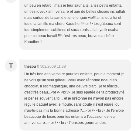
un peu en retard , mais je leur sauhaite, à tes petits enfants,
un très joyeux anniversaire et que de belles choses inchallah
mais surtout de la santé et une longue vie!!! ainsi qu'à toi et
toute ta famille ma chère Kaouther!!!<br /> tes gâteaux sont
tout simplement sublimes et succulents, allah yatik esaha
pour ce beau travail !!!! c'est très beau, bravo ma chère
Kaouther!!!
T
thezou
07/02/2009 11:38
Un trés bon anniversaire pour tes enfants, pour le moment je
ne vois qu'un seul gâteau, celui avec l'énorme noeud en
chocolat, il est magnifique, une oeuvre d'art... je te félicite,
c'est trés beau...<br /> <br /> Je suis épatée de ta productivité,
je pense souvent a toi... et je m'étonne ne n'avoir pas encore
reçu le paquet avec le moule, sans doute il s'est égaré, ou
n'as-tu-pas mis la bonne adresse ?....<br /> <br /> Je t'envoie
beaucoup de bises pour tes enfants a l'occasion de leur
anniversaire....<br /> <br /> Pensées gourmandes...