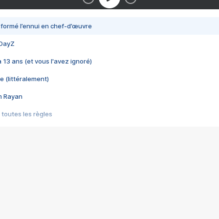
nsformé l’ennui en chef-d’œuvre
 DayZ
 a 13 ans (et vous l'avez ignoré)
e (littéralement)
im Rayan
 toutes les règles
s les jeux vidéo
us choquant de Rockstar ? - Le scandale BULLY
e plus moche de Steam
du RÊVE tourne au CAUCHEMAR
pendant 8 heures