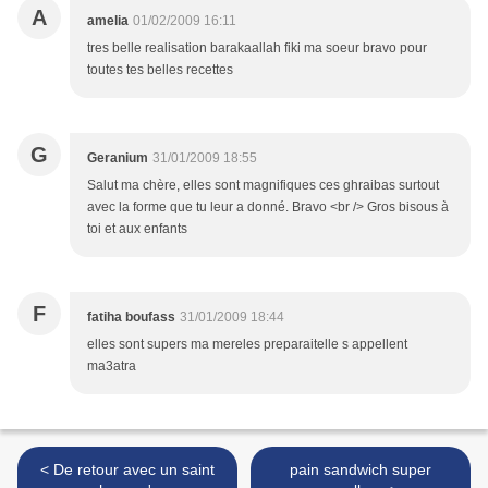
A
amelia
01/02/2009 16:11
tres belle realisation barakaallah fiki ma soeur bravo pour
toutes tes belles recettes
G
Geranium
31/01/2009 18:55
Salut ma chère, elles sont magnifiques ces ghraibas surtout
avec la forme que tu leur a donné. Bravo <br /> Gros bisous à
toi et aux enfants
F
fatiha boufass
31/01/2009 18:44
elles sont supers ma mereles preparaitelle s appellent
ma3atra
< De retour avec un saint
pain sandwich super