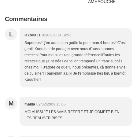
Commentaires
L
lakbira31
02/02/2009 14:52
Superbes!!! j'en aurai bien goûté là pour mon 4 heures!!!C'est
gentil Kaouther de partager avec nous d'aussi bonnes
recettes! Pour moi tu es une grande référence!!!Toutes les
recettes que j'ai testées de toi ont remporté un franc succès
chez moi!!! J'adore ce que tu nous présentes, çà donne envie
de cuisiner! Tbarkellah aalik! Je t'embrasse très fort, à bientôt
Kaouther!
M
maida
02/02/2009 13:05
MOI AUSSI JE LES AVAIS REPERE ET JE COMPTE BIEN
LES REALISER BISES