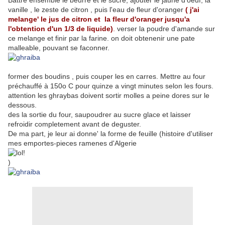
Battre ensemble le beurre et le sucre, ajouter le jaune d'oeuf, la
vanille , le zeste de citron , puis l'eau de fleur d'oranger
( j'ai
melange' le jus de citron et la fleur d'oranger jusqu'a
l'obtention d'un 1/3 de liquide)
.
verser la poudre d'amande sur
ce melange et finir par la farine. on doit obtenenir une pate
malleable, pouvant se faconner.
former des boudins , puis couper les en carres. Mettre au four
préchauffé à 150o C pour quinze a vingt minutes selon les fours.
attention les ghraybas doivent sortir molles a peine dores sur le
dessous.
des la sortie du four, saupoudrer au sucre glace et laisser
refroidir completement avant de deguster.
De ma part, je leur ai donne' la forme de feuille (histoire d'utiliser
mes emportes-pieces ramenes d'Algerie
)