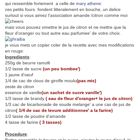
qui ressemble fortement a celle de
mary athene:
ces petits fours fondent litteralement en bouche, un delice
surtout si vous aimez l'association amande /citron comme moi
mais vous pouvez omettre le jus de citron et ne mettre que la
fleur d'oranger ou tout autre eau parfumee' de votre choix.
je vous mets un copier coler de la recette avec mes modifications
en rouge:
Ingredients
:
250g de beurre ramolli
1/2 tasse de sucre
(un peu bombee')
1 jaune d'oeuf
1/4 de cac de clous de girofle moulu
(pas mis)
zeste de citron
essence de vanille
(un sachet de sucre vanille')
1/3 tasse de brandy
( eau de fleur d'oranger+ le jus de citron)
1/3 cac de bicarbonade de soude melange' a une cas de jus de
citron
(
1/4 de cac de levure additionnee' a la farine)
1/2 tasse de poudre d'amande
4 tasse de farine
( 3 tasses)
Procedure
: