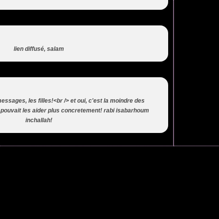
lien diffusé, salam
ssages, les filles!<br /> et oui, c'est la moindre des
n pouvait les aider plus concretement! rabi isabarhoum
inchallah!