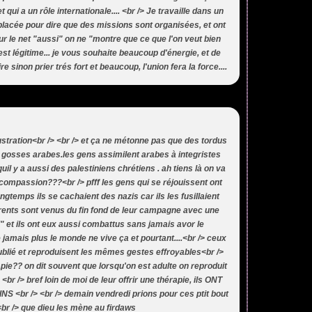
t qui a un rôle internationale.... <br /> Je travaille dans un
n placée pour dire que des missions sont organisées, et ont
r le net "aussi" on ne "montre que ce que l'on veut bien
 est légitime... je vous souhaite beaucoup d'énergie, et de
 sinon prier trés fort et beaucoup, l'union fera la force....
llustration<br /> <br /> et ça ne métonne pas que des tordus
e gosses arabes.les gens assimilent arabes à integristes
quil y a aussi des palestiniens chrétiens . ah tiens là on va
compassion???<br /> pfff les gens qui se réjouissent ont
ongtemps ils se cachaient des nazis car ils les fusillaient
arents sont venus du fin fond de leur campagne avec une
i" et ils ont eux aussi combattus sans jamais avor le
 jamais plus le monde ne vive ça et pourtant....<br /> ceux
ublié et reproduisent les mêmes gestes effroyables<br />
apie?? on dit souvent que lorsqu'on est adulte on reproduit
<br /> bref loin de moi de leur offrir une thérapie, ils ONT
<br /> <br /> demain vendredi prions pour ces ptit bout
br /> que dieu les mène au firdaws