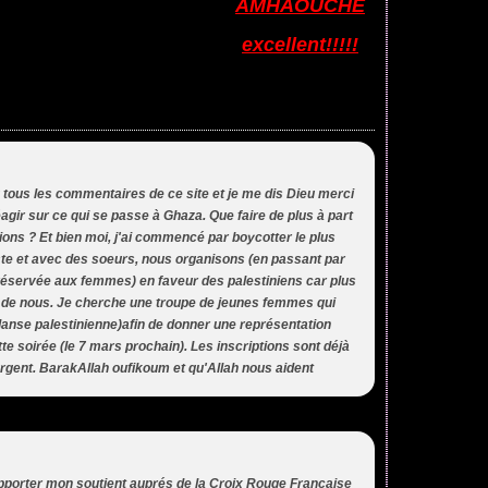
AMHAOUCHE
excellent!!!!!
 tous les commentaires de ce site et je me dis Dieu merci
r sur ce qui se passe à Ghaza. Que faire de plus à part
ions ? Et bien moi, j'ai commencé par boycotter le plus
ste et avec des soeurs, nous organisons (en passant par
(réservée aux femmes) en faveur des palestiniens car plus
s de nous. Je cherche une troupe de jeunes femmes qui
danse palestinienne)afin de donner une représentation
te soirée (le 7 mars prochain). Les inscriptions sont déjà
urgent. BarakAllah oufikoum et qu'Allah nous aident
'apporter mon soutient auprés de la Croix Rouge Française