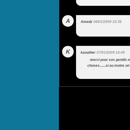
A
Amedz
08/01/2009 15:36
K
kaouther
07/01/2009 14:49
merci pour vos gentils me
choses.......si au moins o