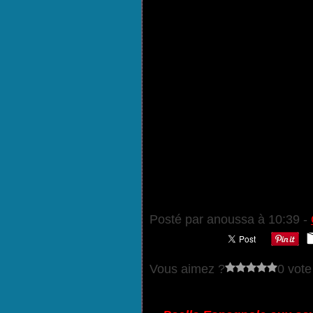
Posté par anoussa à 10:39 -
Vous aimez ?
0 vote