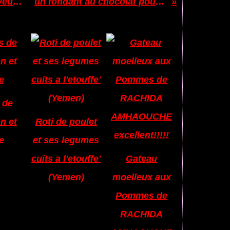
Paella Espagnole aux saveurs Nord-Africaines
un fondant au chocolat pour une noble cause
:
 de
n et
Roti de poulet
e
et ses legumes
cuits a l'etouffe'
Gateau
(Yemen)
moelleux aux
Pommes de
RACHIDA