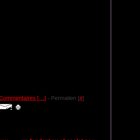
Commentaires [
…
]
- Permalien [
#
]