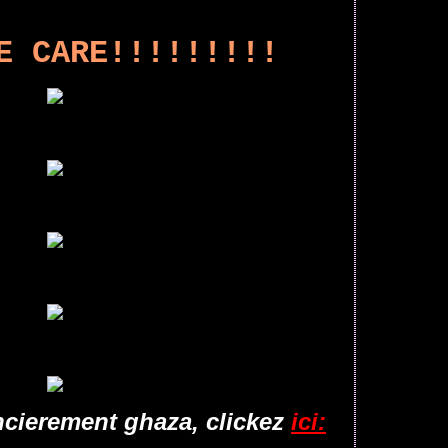
E CARE!!!!!!!!!
ncierement ghaza, clickez
ici: