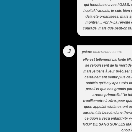
qui fonctionne avec l'O.M.S. e
hopital français, je suis bie
déja été organisées, mais su
montrer.... <br /> La révolte
courage, mais que peut-on faire
J
jihène
08/01/2009 22:04
elle est tellement parlante li
se réjouissent de la mort d
mais je tiens à leur préciser 
certainement sentir plus de 
oubliés qu'il n'y apas très l
pareil et que nos grands p
areme primordial "la fo
trouillomètre à zéro, pour que
quon appelait victimes ont o
auraient ils besoin dune thér
ce quon a vécu enfant!<br /> 
TROP DE SANG SUR LES MAINS 
chou <