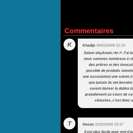
Commentaires
K
Khadija
06/02/2009 12:16
Salam alaykoum,<br /> J'ai lu
nous sommes nombreux à réagi
des prières et des invocat
possible de produits sionni
une assosiation) une soirée 
que jamais ils ont besoin
savent danser la dabka (
gratuitement au cours de cet
cloturées, c'est donc 
T
thezou
11/01/2009 19:17
Il est plus facile pour moi d