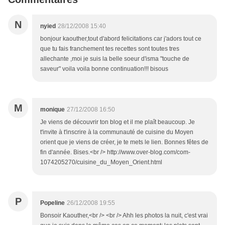
N
nyied
28/12/2008 15:40
bonjour kaouther,tout d'abord felicitations car j'adors tout ce
que tu fais franchement tes recettes sont toutes tres
allechante ,moi je suis la belle soeur d'isma "touche de
saveur" voila voila bonne continuation!!! bisous
M
monique
27/12/2008 16:50
Je viens de découvrir ton blog et il me plaît beaucoup. Je
t'invite à t'inscrire à la communauté de cuisine du Moyen
orient que je viens de créer, je te mets le lien. Bonnes fêtes de
fin d'année. Bises.<br /> http://www.over-blog.com/com-
1074205270/cuisine_du_Moyen_Orient.html
P
Popeline
26/12/2008 19:55
Bonsoir Kaouther,<br /> <br /> Ahh les photos la nuit, c'est vrai