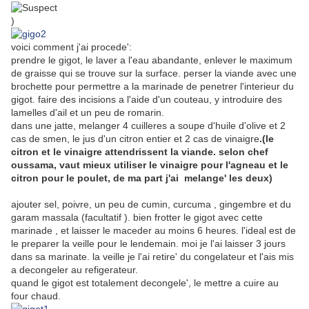
)
voici comment j'ai procede':
prendre le gigot, le laver a l'eau abandante, enlever le maximum
de graisse qui se trouve sur la surface. perser la viande avec une
brochette pour permettre a la marinade de penetrer l'interieur du
gigot. faire des incisions a l'aide d'un couteau, y introduire des
lamelles d'ail et un peu de romarin.
dans une jatte, melanger 4 cuilleres a soupe d'huile d'olive et 2
cas de smen, le jus d'un citron entier et 2 cas de vinaigre
.(le
citron et le vinaigre attendrissent la viande. selon chef
oussama, vaut mieux utiliser le vinaigre pour l'agneau et le
citron pour le poulet, de ma part j'ai melange' les deux)
ajouter sel, poivre, un peu de cumin, curcuma , gingembre et du
garam massala (facultatif ). bien frotter le gigot avec cette
marinade , et laisser le maceder au moins 6 heures. l'ideal est de
le preparer la veille pour le lendemain. moi je l'ai laisser 3 jours
dans sa marinate. la veille je l'ai retire' du congelateur et l'ais mis
a decongeler au refigerateur.
quand le gigot est totalement decongele', le mettre a cuire au
four chaud.