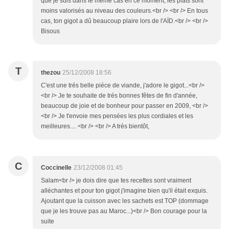
que je suis dans le même cas en ce moment; les plats sont
moins valorisés au niveau des couleurs.<br /> <br /> En tous
cas, ton gigot a dû beaucoup plaire lors de l'AÏD.<br /> <br />
Bisous
T
thezou
25/12/2008 18:56
C'est une trés belle piéce de viande, j'adore le gigot...<br />
<br /> Je te souhaite de trés bonnes fêtes de fin d'année,
beaucoup de joie et de bonheur pour passer en 2009, <br />
<br /> Je t'envoie mes pensées les plus cordiales et les
meilleures.... <br /> <br /> A trés bientôt,
C
Coccinelle
23/12/2008 01:45
Salam<br /> je dois dire que tes recettes sont vraiment
alléchantes et pour ton gigot j'imagine bien qu'il était exquis.
Ajoutant que la cuisson avec les sachets est TOP (dommage
que je les trouve pas au Maroc...)<br /> Bon courage pour la
suite