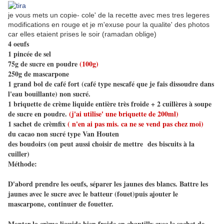
je vous mets un copie- cole' de la recette avec mes tres legeres
modifications en rouge et je m'exuse pour la qualite' des photos
car elles etaient prises le soir (ramadan oblige)
4 oeufs
1 pincée de sel
75g de sucre en poudre
(100g)
250g de mascarpone
1 grand bol de café fort (café type nescafé que je fais dissoudre dans
l'eau bouillante) non sucré.
1 briquette de crème liquide entière très froide + 2 cuillères à soupe
de sucre en poudre.
(j'ai utilise' une briquette de 200ml)
1 sachet de crèmfix
( n'en ai pas mis. ca ne se vend pas chez moi)
du cacao non sucré type Van Houten
des boudoirs (on peut aussi choisir de mettre des biscuits à la
cuiller)
Méthode:
D'abord prendre les oeufs, séparer les jaunes des blancs. Battre les
jaunes avec le sucre avec le batteur (fouet)puis ajouter le
mascarpone, continuer de fouetter.
Monter la crème liquide bien froide en chantilly avec le sachet de