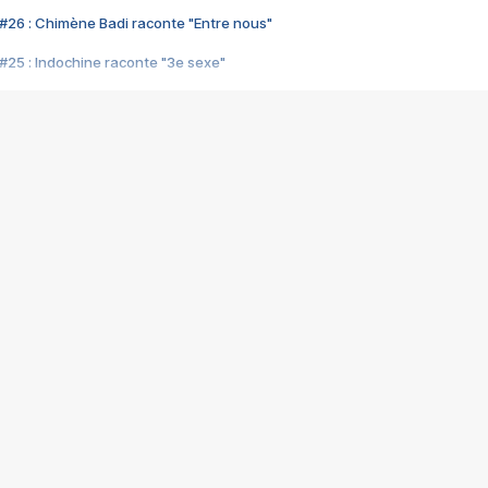
#26 : Chimène Badi raconte "Entre nous"
#25 : Indochine raconte "3e sexe"
#24 : Zaho raconte "C'est chelou"
#23 : Patrick Bruel raconte "Au café des délices"
#22 : Kyo raconte "Le chemin"
#21 : Nolwenn Leroy raconte "Cassé"
#20 : Patrick Hernandez raconte "Born to be alive"
#19 : Lorie raconte "Près de moi"
#18 : Michael Jones raconte "A nos actes manqués" (avec Jean-Jacque
#17 : Khaled raconte "Aïcha"
#16 : Corneille raconte "Parce qu'on vient de loin"
#15 : Indochine raconte "L'aventurier"