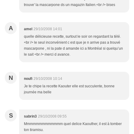
trouve' la mascarpone ds un magazin Italien.<br /> bises
A
amel
29/10/2008 14:01
quelle délicieuse recette, surtout le soir on regardant la télé.
<br /> le seul inconvénient c est que je n arrive pas a trouvé
mascarpone , ni la pate d amande ici a Montréal si quelqu’un
le sait <br /> merci d avance.
N
noufi
29/10/2008 10:14
Je te chipe la recette Kaouter elle est succulente, bonne
journée ma belle
S
sabrin3
29/10/2008 09:55
Mmmmmmmmmmmmm quel delice Kaouther, il est à tomber
ton tiramisu.