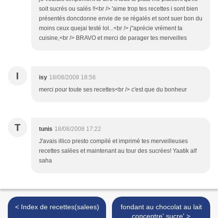
soit sucrés ou salés !!<br /> 'aime trop tes recettes i sont bien
présentés doncdonne envie de se régalés et sont suer bon du
moins ceux quejai testé lol...<br /> j"aprécie vrément ta
cuisine,<br /> BRAVO et merci de parager tes merveilles
I
isy
18/08/2008 18:56
merci pour toute ses recettes<br /> c'est que du bonheur
T
tunis
18/08/2008 17:22
J'avais illico presto compilé et imprimé tes merveilleuses
recettes salées et maintenant au tour des sucrées! Yaatik alf
saha
< Index de recettes(salees)
fondant au chocolat au lait
concentre' sucre' >