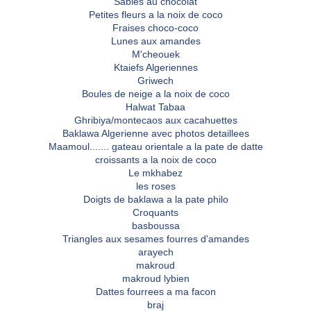
Sables au chocolat
Petites fleurs a la noix de coco
Fraises choco-coco
Lunes aux amandes
M'cheouek
Ktaiefs Algeriennes
Griwech
Boules de neige a la noix de coco
Halwat Tabaa
Ghribiya/montecaos aux cacahuettes
Baklawa Algerienne avec photos detaillees
Maamoul....... gateau orientale a la pate de datte
croissants a la noix de coco
Le mkhabez
les roses
Doigts de baklawa a la pate philo
Croquants
basboussa
Triangles aux sesames fourres d'amandes
arayech
makroud
makroud lybien
Dattes fourrees a ma facon
braj