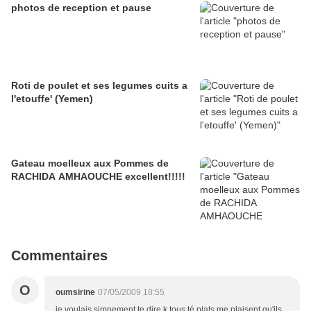
photos de reception et pause
Roti de poulet et ses legumes cuits a
l'etouffe' (Yemen)
Gateau moelleux aux Pommes de
RACHIDA AMHAOUCHE excellent!!!!!
Commentaires
O
oumsirine
07/05/2009 18:55
je voulais simpement te dire k tous té plats me plaisent qu'ils