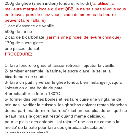
250g de ghee (smen indien) fondu et refroidi (
j'ai utilise' la
meilleure marque locale qui est QBB, je ne sais pas si vous vous
en trouvez pres de chez vous, sinon du smen ou du beurre
peuvent faire l'affaire)
1 cac d'essence de vanille
500g de farine
2 cac de bicarbonate
(j'ai mis une pincee' de levure chimique
)
170g de sucre glace
une pincee' de sel
PROCEDURE
;
1- faire fondre le ghee et laisser refroisir . ajouter la vanille
2- tamiser ensemble, la farine, le sucre glace, le sel et la
bicarbonate de soude.
3- faire un puit , y verser le ghee fondu. bien melanger jusqu'a
l'obtention d'une boule de pate.
4-prechauffer le four a 180°C
5- former des petites boules et les faire cuire une vingtaine de
minutes . verifier la cuisson. les ghraibas doivent restes blanches.
de ma part, ma derniere fournee' etait un peu plus doree' qu'il ne
le faut, mais le gout est reste' quand meme delicieux.
pour le plaisir des enfants , j'ai rajoute' une cas de cacao a la
moitie' de la pate pour faire des ghraibas chocolatee'.