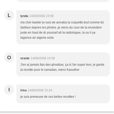
L
lynda
14/08/2008 23:09
ma cher kawter je suis de annaba la coquette.tout comme toi
dailleur dapres les photos ,je viens du cour de la revolution
juste en haut de dr youssef ali la radiologue, la ou il ya
lagence air algerie.voila
O
oranie
14/08/2008 15:58
J'en ai jamais fais des ghraibas, ça à l'air super bon, je garde
la recette pour le ramadan, merci Kaouther
I
irisa
14/08/2008 15:24
je suis preneuse de ces belles recettes !