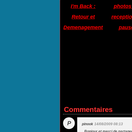
I'm Back :
photos
Retour et
receptio
Demenagement
paus
Commentaires
P
pinook
14/08/2009 08:13
Bonjour et merci de partager 