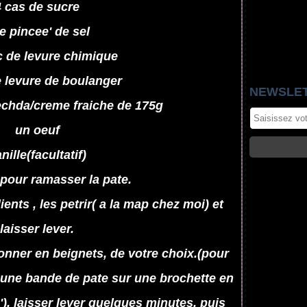
4 cas de sucre
e pincee' de sel
 de levure chimique
e levure de boulanger
NEWSLE
echda/creme fraiche de 175g
un oeuf
nille(facultatif)
 pour ramasser la pate.
nts , les petrir( a la map chez moi) et
laisser lever.
conner en beignets, de votre choix.(pour
le' une bande de pate sur une brochette en
). laisser lever quelques minutes, puis