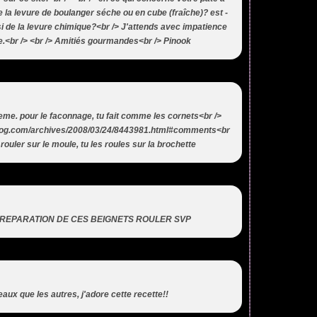
e la levure de boulanger séche ou en cube (fraîche)? est -
si de la levure chimique?<br /> J'attends avec impatience
ire.<br /> <br /> Amitiés gourmandes<br /> Pinook
meme. pour le faconnage, tu fait comme les cornets<br />
lblog.com/archives/2008/03/24/8443981.html#comments<br
 rouler sur le moule, tu les roules sur la brochette
PREPARATION DE CES BEIGNETS ROULER SVP
eaux que les autres, j'adore cette recette!!