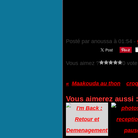
Posté par anoussa à 01:54 -
Vous aimez ?
0 vote
Maakouda au thon
croq
Vous aimerez aussi 