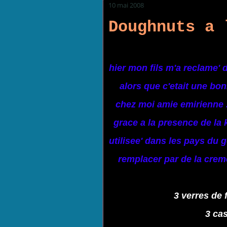
10 mai 2008
Doughnuts a 
hier mon fils m'a reclame' d
alors que c'etait une b
chez moi amie emirienne .
grace a la presence de la 
utilisee' dans les pays du
remplacer par de la creme
3 verres de 
3 cas