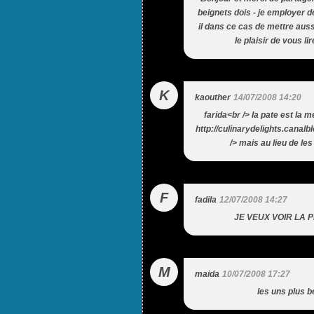
beignets dois - je employer d
il dans ce cas de mettre aus
le plaisir de vous l
K
kaouther
14/07/2008 14:20
farida<br /> la pate est la 
http://culinarydelights.cana
/> mais au lieu de les
F
fadila
12/07/2008 14:27
JE VEUX VOIR LA 
M
maida
10/07/2008 17:27
les uns plus b