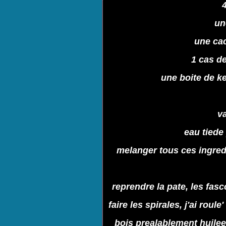
un
une cac
1 cas d
une boite de k
va
eau tiede
melanger tous ces ingredie
reprendre la pate, les fas
faire les spirales, j'ai rou
bois prealablement huilee'