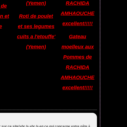
 de
n et
Roti de poulet
e
et ses legumes
cuits a l'etouffe'
Gateau
(Yemen)
moelleux aux
Pommes de
RACHIDA
AMHAOUCHE
excellent!!!!!
sur ce site!<br /> <br /> en ce qui concerne votre pâte à