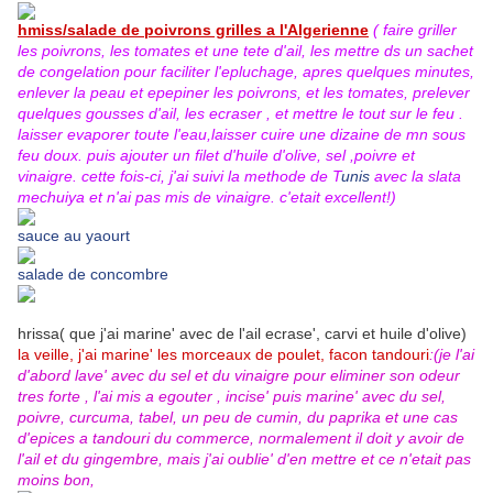
hmiss/salade de poivrons grilles a l'Algerienne
( faire griller
les poivrons, les tomates et une tete d'ail, les mettre ds un sachet
de congelation pour faciliter l'epluchage, apres quelques minutes,
enlever la peau et epepiner les poivrons, et les tomates, prelever
quelques gousses d'ail, les ecraser , et mettre le tout sur le feu .
laisser evaporer toute l'eau,laisser cuire une dizaine de mn sous
feu doux. puis ajouter un filet d'huile d'olive, sel ,poivre et
vinaigre. cette fois-ci, j'ai suivi la methode de T
unis
avec la slata
mechuiya et n'ai pas mis de vinaigre. c'etait excellent!)
sauce au yaourt
salade de concombre
hrissa( que j'ai marine' avec de l'ail ecrase', carvi et huile d'olive)
la veille, j'ai marine' les morceaux de poulet, facon tandouri
:(
je l'ai
d'abord lave' avec du sel et du vinaigre pour eliminer son odeur
tres forte , l'ai mis a egouter , incise' puis marine' avec du sel,
poivre, curcuma, tabel, un peu de cumin, du paprika et une cas
d'epices a tandouri du commerce, normalement il doit y avoir de
l'ail et du gingembre, mais j'ai oublie' d'en mettre et ce n'etait pas
moins bon,