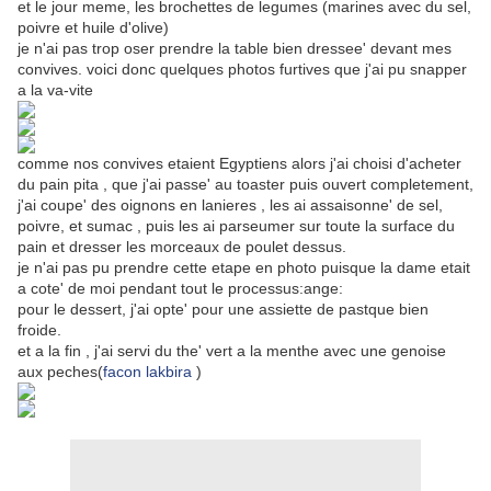
et le jour meme, les brochettes de legumes (marines avec du sel,
poivre et huile d'olive)
je n'ai pas trop oser prendre la table bien dressee' devant mes
convives. voici donc quelques photos furtives que j'ai pu snapper
a la va-vite
comme nos convives etaient Egyptiens alors j'ai choisi d'acheter
du pain pita , que j'ai passe' au toaster puis ouvert completement,
j'ai coupe' des oignons en lanieres , les ai assaisonne' de sel,
poivre, et sumac , puis les ai parseumer sur toute la surface du
pain et dresser les morceaux de poulet dessus.
je n'ai pas pu prendre cette etape en photo puisque la dame etait
a cote' de moi pendant tout le processus:ange:
pour le dessert, j'ai opte' pour une assiette de pastque bien
froide.
et a la fin , j'ai servi du the' vert a la menthe avec une genoise
aux peches(
facon lakbira
)