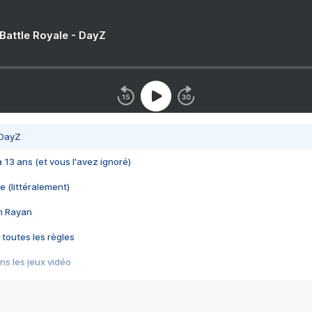
 Battle Royale - DayZ
 DayZ
 a 13 ans (et vous l'avez ignoré)
e (littéralement)
im Rayan
 toutes les règles
s les jeux vidéo
us choquant de Rockstar ? - Le scandale BULLY