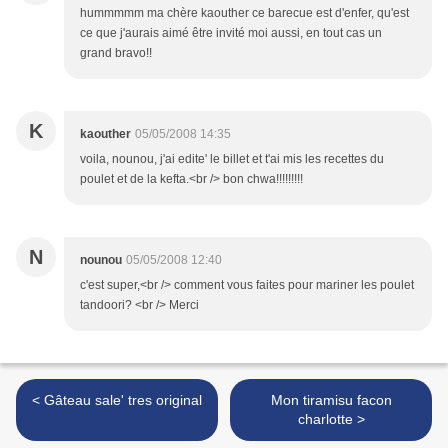
hummmmm ma chère kaouther ce barecue est d'enfer, qu'est
ce que j'aurais aimé être invité moi aussi, en tout cas un
grand bravo!!
K
kaouther
05/05/2008 14:35
voila, nounou, j'ai edite' le billet et t'ai mis les recettes du
poulet et de la kefta.<br /> bon chwa!!!!!!!!!
N
nounou
05/05/2008 12:40
c'est super,<br /> comment vous faites pour mariner les poulet
tandoori? <br /> Merci
< Gâteau sale' tres original
Mon tiramisu facon
charlotte >