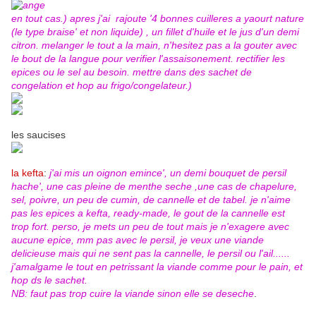
en tout cas.) apres j'ai rajoute '4 bonnes cuilleres a yaourt nature
(le type braise' et non liquide) , un fillet d'huile et le jus d'un demi
citron. melanger le tout a la main, n'hesitez pas a la gouter avec
le bout de la langue pour verifier l'assaisonement. rectifier les
epices ou le sel au besoin. mettre dans des sachet de
congelation et hop au frigo/congelateur.)
les saucises
la kefta
:
j'ai mis un oignon emince', un demi bouquet de persil
hache', une cas pleine de menthe seche ,une cas de chapelure,
sel, poivre, un peu de cumin, de cannelle et de tabel. je n'aime
pas les epices a kefta, ready-made, le gout de la cannelle est
trop fort. perso, je mets un peu de tout mais je n'exagere avec
aucune epice, mm pas avec le persil, je veux une viande
delicieuse mais qui ne sent pas la cannelle, le persil ou l'ail......
j'amalgame le tout en petrissant la viande comme pour le pain, et
hop ds le sachet.
NB: faut pas trop cuire la viande sinon elle se deseche
.