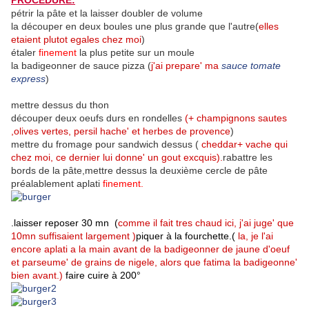
PROCEDURE:
pétrir la pâte et la laisser doubler de volume
la découper en deux boules une plus grande que l'autre(
elles
etaient plutot egales chez moi
)
étaler
finement
la plus petite sur un moule
la badigeonner de sauce pizza (
j'ai prepare' ma
sauce tomate
express
)
mettre dessus du thon
découper deux oeufs durs en rondelles
(+ champignons sautes
,olives vertes, persil hache' et herbes de provence
)
mettre du fromage pour sandwich dessus (
cheddar+ vache qui
chez moi, ce dernier lui donne' un gout excquis).
rabattre les
bords de la pâte,mettre dessus la deuxième cercle de pâte
préalablement aplati
finement.
.laisser reposer 30 mn (
comme il fait tres chaud ici, j'ai juge' que
10mn suffisaient largement )
piquer à la fourchette.(
la, je l'ai
encore aplati a la main avant de la badigeonner de jaune d'oeuf
et parseume' de grains de nigele, alors que fatima la badigeonne'
bien avant.)
faire cuire à 200°