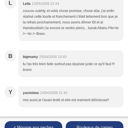
L
Leila
13/05/2008 22:44
coucou oukhty, et voilà chose promise, chose dûe, j'ai enfin
réalisé cette tourte et franchement c'était tellement bon que je
la refrais prochainement, nous avons dînner tôt et al
Hamdoulilaih j'ai encore le ventre plein)... barak Allahu Fiki<br
/> <br /> Bises
B
bigmumy
25/04/2008 19:40
tu l'as très bien faite surtout pas épaisse juste ce qu'il faut !!!
bravo
Y
yasminou
24/04/2008 21:45
moi aussi je l'avais testé et elle est vraiment délicieuse!!
< Mousse aux peches
Rouleaux de crepes