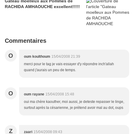
Gateau moelleux aux Pommes de
RACHIDA AMHAOUCHE excellent!!!!!
Commentaires
O
oum koulthoum
15/04/2008 21:39
merci pour le tag je vais essayer d'y répondre inch'allah
quand j'aurais un peu de temps.
O
oum rayane
15/04/2008 15:48
oui ma chère kaouther, moi aussi, je deteste repasser le linge,
surtout après la césarienne, je prétend avoir mal au dot, oups
Z
zaari
15/04/2008 09:43