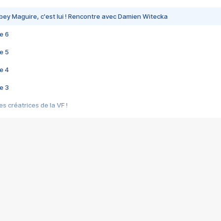
bey Maguire, c'est lui ! Rencontre avec Damien Witecka
e 6
e 5
e 4
e 3
s créatrices de la VF !
e 2
e 1
e Mektoub My Love arrive enfin ! Rencontre avec Shaïn Boumedine et Sal
i : après Toni en famille
elle réalise le bouleversant Dites lui que je l'aime
ais ! Rencontre autour de Vie privée de Rebecca Zlotowski