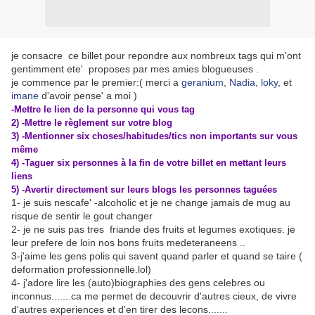
je consacre ce billet pour repondre aux nombreux tags qui m'ont
gentimment ete' proposes par mes amies blogueuses .
je commence par le premier:( merci a
geranium
,
Nadia
,
loky
, et
imane
d'avoir pense' a moi )
-Mettre le lien de la personne qui vous tag
2) -Mettre le règlement sur votre blog
3) -Mentionner six choses/habitudes/tics non importants sur vous
même
4) -Taguer six personnes à la fin de votre billet en mettant leurs
liens
5) -Avertir directement sur leurs blogs les personnes taguées
1- je suis nescafe' -alcoholic et je ne change jamais de mug au
risque de sentir le gout changer
2- je ne suis pas tres friande des fruits et legumes exotiques. je
leur prefere de loin nos bons fruits medeteraneens ..
3-j'aime les gens polis qui savent quand parler et quand se taire (
deformation professionnelle.lol)
4- j'adore lire les (auto)biographies des gens celebres ou
inconnus.......ca me permet de decouvrir d'autres cieux, de vivre
d'autres experiences et d'en tirer des lecons.......