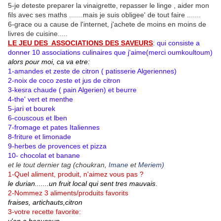
5-je deteste preparer la vinaigrette, repasser le linge , aider mon
fils avec ses maths .......mais je suis obligee' de tout faire .......
6-grace ou a cause de l'internet, j'achete de moins en moins de
livres de cuisine.....
LE JEU DES ASSOCIATIONS DES SAVEURS
:
qui consiste a
donner 10 associations culinaires que j'aime(merci oumkoultoum)
alors pour moi, ca va etre:
1-amandes et zeste de citron ( patisserie Algeriennes)
2-noix de coco zeste et jus de citron
3-kesra chaude ( pain Algerien) et beurre
4-the' vert et menthe
5-jari et bourek
6-couscous et lben
7-fromage et pates Italiennes
8-friture et limonade
9-herbes de provences et pizza
10- chocolat et banane
et le tout dernier tag (choukran,
Imane
et
Meriem)
1-Quel aliment, produit, n'aimez vous pas ?
le durian.......un fruit local qui sent tres mauvais
.
2-Nommez 3 aliments/produits favorits
fraises, artichauts,citron
3-votre recette favorite: