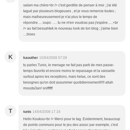
salam ma chère<br /> c'est gentille de penser à moi ; j'ai été
tagué par plusieurs blogeuses , et je vous remercie toutes ;
mais malheureusement je n'ai plus le temps de
répondre.....:oups: ..... tu ne m'en voudras pas j'espère......<br
/> au fait bessahtek le nouveau look de ton blog ; j'aime bien
....bises
K
kaouther
15/04/2008 07:09
tu parles Tunis, le menage ne fait pas parti de mes passe-
temps favorits et encore moins le repassage et la vaisselle
surtout apres les receptions, mais helas, ce sont des
besognes qu'on doit assummer quotidiennement!!!!! allah
mousta3an! sniffffff
T
tunis
14/04/2008 17:18
Hello Koukou<br /> Merci pour le tag. Evidemment, beaucoup
de points communs pour le jeu des assoc par exemple, c'est