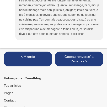
très éclectique, certaines me font penser directement au
ramadan, comme jari et brik. Quant au repassage, hi hi, moi je
hais le ménage mais bon, je le fais, obligée;-)Mais souvent je
dis à monsieur, tu devrais choisir, une super fée du logis qui
ne cuisine pas (j'en connais beaucoup, c'est triste...) ou une
cuisinière passionnée pas portée sur le ménage, si ça pouvait
être fait par une aide ménagère à temps plein, ce serait le
rêve. Peut-être dans quelques années...biiiiiiiiiises
< Mkartfa
Gateau renverse' a
l'ananas >
Hébergé par Canalblog
Top articles
Pages
Contact