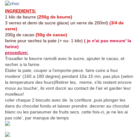
INGREDIENTS:
1 kilo de beurre
(250g de beurre)
3 verres et demi de sucre glace( un verre de 200ml)
(3/4 de
verre)
200g de cacao
(50g de cacao)
farine pour sechez la pate (+ ou- 1 kilo)
( je n'ai pas mesure' la
farine)
procedure:
Travailler le beurre ramolli avec le sucre, ajouter le cacao, et
secher a la farine.
Etaler la pate, couper a l'emporte-piece. faire cuire a four
modere' (160 a 180 degres) pendant
10a 15 mn, pas plus (selon
la temperature des fours)Retirer les, meme, s'ils restent encore
moux au touche', ils vont durcir au contact de l'air et garder leur
moelleux!
coler chaque 2 biscuits avec de la confiture ,puis plonger les
dans du chocolat fondu et laisser prendre. decorer au chocolat
blanc ou les parseumer de fruits secs. cette fois-ci, je ne les ai
pas cole', par manque de temps
.