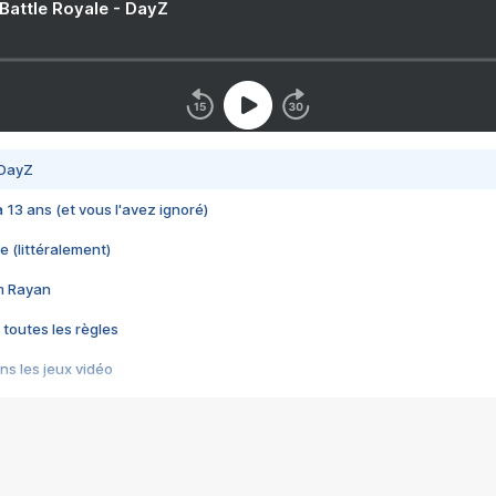
 Battle Royale - DayZ
 DayZ
 a 13 ans (et vous l'avez ignoré)
e (littéralement)
im Rayan
 toutes les règles
s les jeux vidéo
us choquant de Rockstar ? - Le scandale BULLY
e plus moche de Steam
du RÊVE tourne au CAUCHEMAR