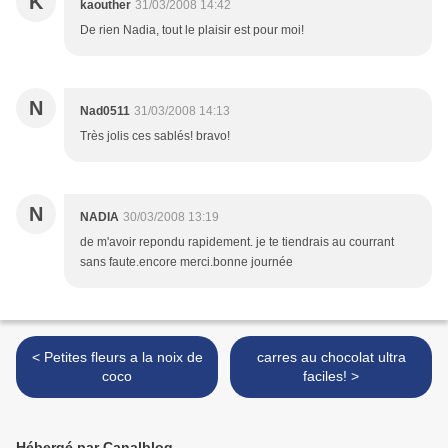
K
kaouther
31/03/2008 14:42
De rien Nadia, tout le plaisir est pour moi!
N
Nad0511
31/03/2008 14:13
Très jolis ces sablés! bravo!
N
NADIA
30/03/2008 13:19
de m'avoir repondu rapidement. je te tiendrais au courrant
sans faute.encore merci.bonne journée
< Petites fleurs a la noix de
carres au chocolat ultra
coco
faciles! >
Hébergé par Canalblog