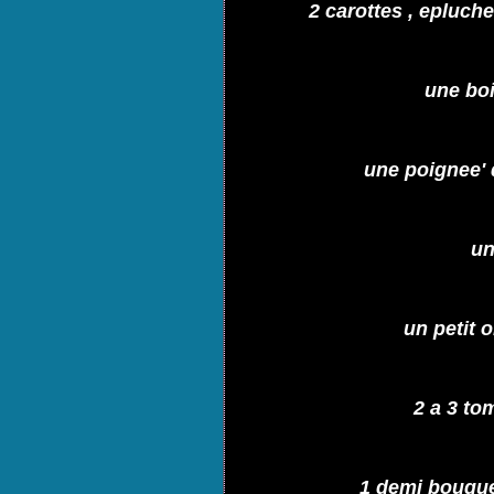
2 carottes , epluche
une boi
une poignee' 
un
un petit 
2 a 3 to
1 demi bouque