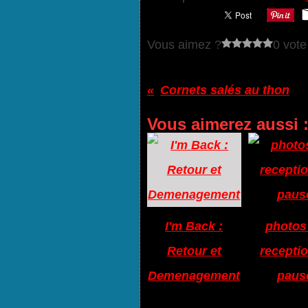
Vous aimez ?
0 vote
Cornets salés au thon
Vous aimerez aussi 
I'm Back :
photos
Retour et
receptio
Demenagement
paus