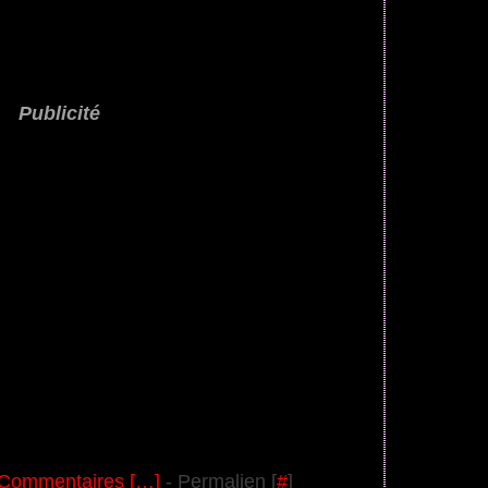
Publicité
Commentaires [
…
]
- Permalien [
#
]