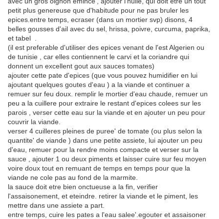
avec un gros oignon emince', ajouter l'huile, qui doit etre un tout
petit plus genereuse que d'habitude pour ne pas bruler les
epices.entre temps, ecraser (dans un mortier svp) disons, 4
belles gousses d'ail avec du sel, hrissa, poivre, curcuma, paprika,
et tabel .
(il est preferable d'utiliser des epices venant de l'est Algerien ou
de tunisie , car elles contiennent le carvi et la coriandre qui
donnent un excellent gout aux sauces tomates)
ajouter cette pate d'epices (que vous pouvez humidifier en lui
ajoutant quelques goutes d'eau ) a la viande et continuer a
remuer sur feu doux. remplir le mortier d'eau chaude, remuer un
peu a la cuillere pour extraire le restant d'epices colees sur les
parois , verser cette eau sur la viande et en ajouter un peu pour
couvrir la viande.
verser 4 cuilleres pleines de puree' de tomate (ou plus selon la
quantite' de viande ) dans une petite assiete, lui ajouter un peu
d'eau, remuer pour la rendre moins compacte et verser sur la
sauce , ajouter 1 ou deux piments et laisser cuire sur feu moyen
voire doux tout en remuant de temps en temps pour que la
viande ne cole pas au fond de la marmite.
la sauce doit etre bien onctueuse a la fin, verifier
l'assaisonement, et eteindre. retirer la viande et le piment, les
mettre dans une assiete a part.
entre temps, cuire les pates a l'eau salee'.egouter et assaisoner