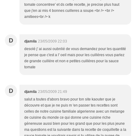
tomate concentree' et ds cette recette, je precise plus haut
que j'en ai mis 4 bonnes cuilleres a soupe.<br /> <br />
amitiees<br /> k
D
djamila
23/05/2009 22:03
desolé j' ai aussi oubnlié de vous demandez pour les quantité
je pense que c'est a l' oeil mais pour les cuilléres vous parlez
de grande cuillére et non e petites cuilléres pour la sauce
tomate
D
djamila
23/05/2009 21:49
salut a toutes d'abors bravo pour ton site kaouter que je
découvre et que je ne puis m 'en passer tes recettes sont
celles de notre cuisine familiale algerienne avec un melange
de cuisine du monde ce qui donne une cuisine riche
génereuse aussi bien pour les grand que pour les plus jeune
ma questions est la suivante dans ta recette de coquillette a la
sauce tomate je voudrais savoir si tu utilise de la puree de