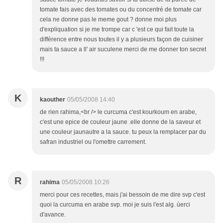
tomate fais avec des tomates ou du concentré de tomate car
cela ne donne pas le meme gout ? donne moi plus
d'expliquation si je me trompe car c 'est ce qui fait toute la
différence entre nous toutes il y a plusieurs façon de cuisiner
mais ta sauce a ll' air suculene merci de me donner ton secret
!!!
K
kaouther
05/05/2008 14:40
de rien rahima,<br /> le curcuma c'est kourkoum en arabe,
c'est une epice de couleur jaune .elle donne de la saveur et
une couleur jaunautre a la sauce. tu peux la remplacer par du
safran industriel ou l'omettre carrement.
R
rahima
05/05/2008 10:26
merci pour ces recettes, mais j'ai bessoin de me dire svp c'est
quoi la curcuma en arabe svp. moi je suis l'est alg. ùerci
d'avance.