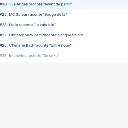
#30 : Eve Angeli raconte "Avant de partir"
#29 : MC Solaar raconte "Bouge de là"
28 : Lorie raconte "Je vais vite"
#27 : Christophe Willem raconte "Jacques a dit"
#26 : Chimène Badi raconte "Entre nous"
#25 : Indochine raconte "3e sexe"
#24 : Zaho raconte "C'est chelou"
#23 : Patrick Bruel raconte "Au café des délices"
#22 : Kyo raconte "Le chemin"
#21 : Nolwenn Leroy raconte "Cassé"
#20 : Patrick Hernandez raconte "Born to be alive"
#19 : Lorie raconte "Près de moi"
#18 : Michael Jones raconte "A nos actes manqués" (avec Jean-Jacque