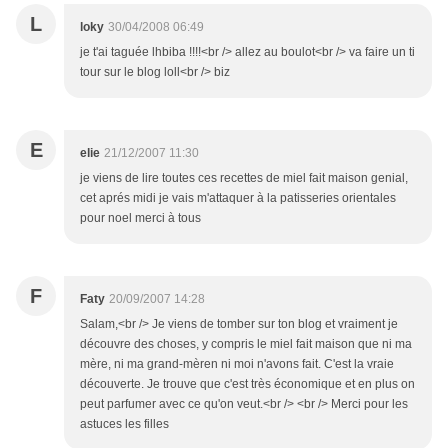
L
loky
30/04/2008 06:49
je t'ai taguée lhbiba !!!!<br /> allez au boulot<br /> va faire un ti
tour sur le blog loll<br /> biz
E
elie
21/12/2007 11:30
je viens de lire toutes ces recettes de miel fait maison genial,
cet aprés midi je vais m'attaquer à la patisseries orientales
pour noel merci à tous
F
Faty
20/09/2007 14:28
Salam,<br /> Je viens de tomber sur ton blog et vraiment je
découvre des choses, y compris le miel fait maison que ni ma
mère, ni ma grand-mèren ni moi n'avons fait. C'est la vraie
découverte. Je trouve que c'est très économique et en plus on
peut parfumer avec ce qu'on veut.<br /> <br /> Merci pour les
astuces les filles