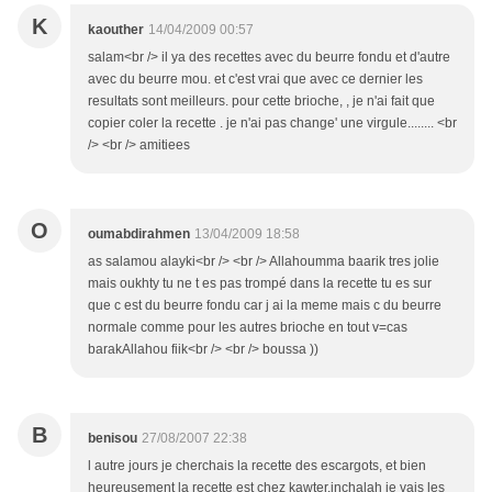
K
kaouther
14/04/2009 00:57
salam<br /> il ya des recettes avec du beurre fondu et d'autre
avec du beurre mou. et c'est vrai que avec ce dernier les
resultats sont meilleurs. pour cette brioche, , je n'ai fait que
copier coler la recette . je n'ai pas change' une virgule........ <br
/> <br /> amitiees
O
oumabdirahmen
13/04/2009 18:58
as salamou alayki<br /> <br /> Allahoumma baarik tres jolie
mais oukhty tu ne t es pas trompé dans la recette tu es sur
que c est du beurre fondu car j ai la meme mais c du beurre
normale comme pour les autres brioche en tout v=cas
barakAllahou fiik<br /> <br /> boussa ))
B
benisou
27/08/2007 22:38
l autre jours je cherchais la recette des escargots, et bien
heureusement la recette est chez kawter.inchalah je vais les