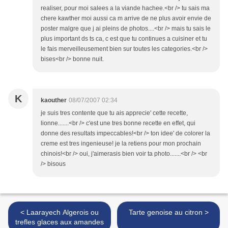
realiser, pour moi salees a la viande hachee.<br /> tu sais ma
chere kawther moi aussi ca m arrive de ne plus avoir envie de
poster malgre que j ai pleins de photos....<br /> mais tu sais le
plus important ds ts ca, c est que tu continues a cuisiner et tu
le fais merveilleusement bien sur toutes les categories.<br />
bises<br /> bonne nuit.
K
kaouther
08/07/2007 02:34
je suis tres contente que tu ais apprecie' cette recette,
lionne.......<br /> c'est une tres bonne recette en effet, qui
donne des resultats impeccables!<br /> ton idee' de colorer la
creme est tres ingenieuse! je la retiens pour mon prochain
chinois!<br /> oui, j'aimerasis bien voir ta photo.......<br /> <br
/> bisous
< Laarayech Algerois ou
Tarte genoise au citron >
trefles glaces aux amandes