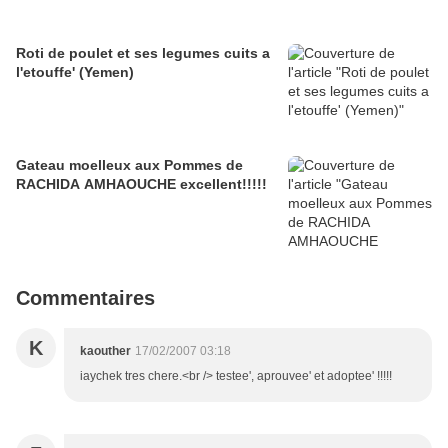
Roti de poulet et ses legumes cuits a
l'etouffe' (Yemen)
Gateau moelleux aux Pommes de
RACHIDA AMHAOUCHE excellent!!!!!
Commentaires
K
kaouther
17/02/2007 03:18
iaychek tres chere.<br /> testee', aprouvee' et adoptee' !!!!!