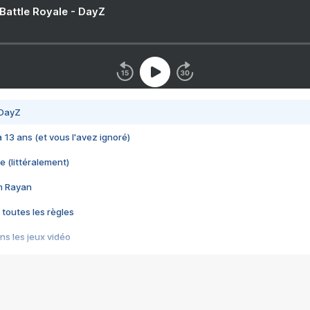
 Battle Royale - DayZ
 DayZ
 a 13 ans (et vous l'avez ignoré)
e (littéralement)
im Rayan
 toutes les règles
s les jeux vidéo
us choquant de Rockstar ? - Le scandale BULLY
e plus moche de Steam