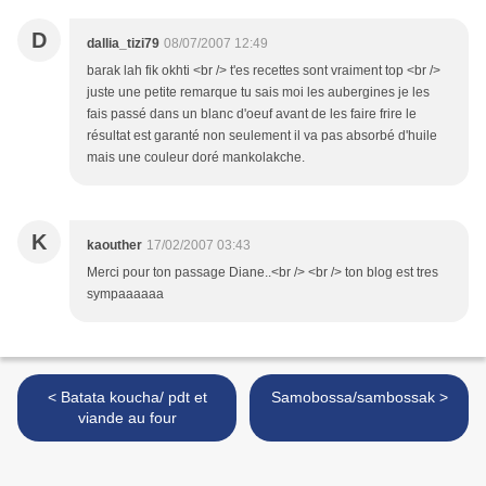
D
dallia_tizi79
08/07/2007 12:49
barak lah fik okhti <br /> t'es recettes sont vraiment top <br />
juste une petite remarque tu sais moi les aubergines je les
fais passé dans un blanc d'oeuf avant de les faire frire le
résultat est garanté non seulement il va pas absorbé d'huile
mais une couleur doré mankolakche.
K
kaouther
17/02/2007 03:43
Merci pour ton passage Diane..<br /> <br /> ton blog est tres
sympaaaaaa
< Batata koucha/ pdt et
Samobossa/sambossak >
viande au four